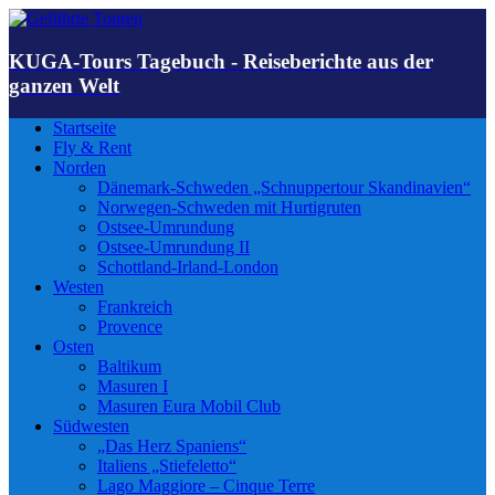
KUGA-Tours Tagebuch - Reiseberichte aus der
ganzen Welt
Startseite
Fly & Rent
Norden
Dänemark-Schweden „Schnuppertour Skandinavien“
Norwegen-Schweden mit Hurtigruten
Ostsee-Umrundung
Ostsee-Umrundung II
Schottland-Irland-London
Westen
Frankreich
Provence
Osten
Baltikum
Masuren I
Masuren Eura Mobil Club
Südwesten
„Das Herz Spaniens“
Italiens „Stiefeletto“
Lago Maggiore – Cinque Terre