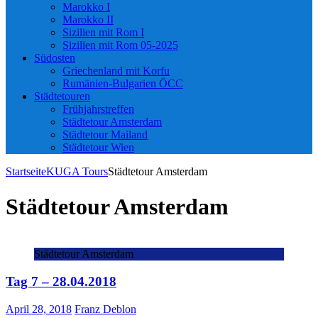
Marokko I
Marokko II
Sizilien mit Rom I
Sizilien mit Rom 05-2025
Südosten
Griechenland mit Korfu
Rumänien-Bulgarien ÖCC
Städtetouren
Frühjahrstreffen
Städtetour Amsterdam
Städtetour Mailand
Städtetour Wien
Startseite
KUGA Tours
Städtetour Amsterdam
Städtetour Amsterdam
Städtetour Amsterdam
Tag 7 – 28.04.2018
April 28, 2018
Franz Deblon