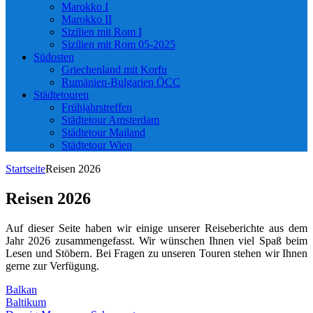
Marokko I
Marokko II
Sizilien mit Rom I
Sizilien mit Rom 05-2025
Südosten
Griechenland mit Korfu
Rumänien-Bulgarien ÖCC
Städtetouren
Frühjahrstreffen
Städtetour Amsterdam
Städtetour Mailand
Städtetour Wien
Startseite
Reisen 2026
Reisen 2026
Auf dieser Seite haben wir einige unserer Reiseberichte aus dem
Jahr 2026 zusammengefasst. Wir wünschen Ihnen viel Spaß beim
Lesen und Stöbern. Bei Fragen zu unseren Touren stehen wir Ihnen
gerne zur Verfügung.
Balkan
Baltikum