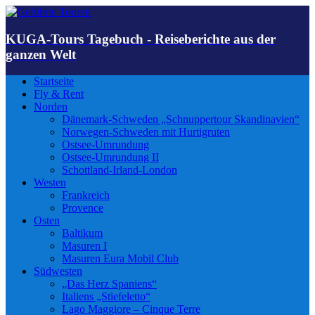
KUGA-Tours Tagebuch - Reiseberichte aus der
ganzen Welt
Startseite
Fly & Rent
Norden
Dänemark-Schweden „Schnuppertour Skandinavien“
Norwegen-Schweden mit Hurtigruten
Ostsee-Umrundung
Ostsee-Umrundung II
Schottland-Irland-London
Westen
Frankreich
Provence
Osten
Baltikum
Masuren I
Masuren Eura Mobil Club
Südwesten
„Das Herz Spaniens“
Italiens „Stiefeletto“
Lago Maggiore – Cinque Terre