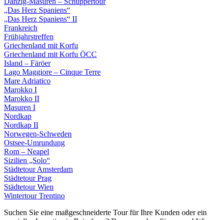
Danzig-Masuren – Schuppertour
„Das Herz Spaniens“
„Das Herz Spaniens“ II
Frankreich
Frühjahrstreffen
Griechenland mit Korfu
Griechenland mit Korfu ÖCC
Island – Färöer
Lago Maggiore – Cinque Terre
Mare Adriatico
Marokko I
Marokko II
Masuren I
Nordkap
Nordkap II
Norwegen-Schweden
Ostsee-Umrundung
Rom – Neapel
Sizilien „Solo“
Städtetour Amsterdam
Städtetour Prag
Städtetour Wien
Wintertour Trentino
Suchen Sie eine maßgeschneiderte Tour für Ihre Kunden oder ein