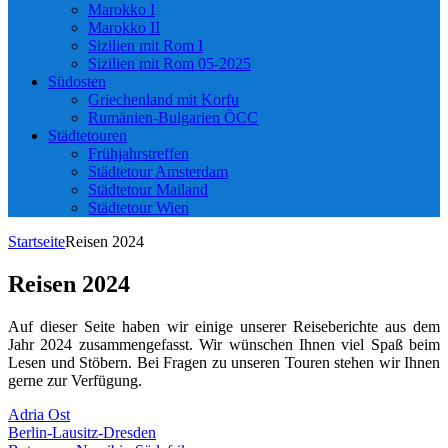
Marokko I
Marokko II
Sizilien mit Rom I
Sizilien mit Rom 05-2025
Südosten
Griechenland mit Korfu
Rumänien-Bulgarien ÖCC
Städtetouren
Frühjahrstreffen
Städtetour Amsterdam
Städtetour Mailand
Städtetour Wien
Startseite
Reisen 2024
Reisen 2024
Auf dieser Seite haben wir einige unserer Reiseberichte aus dem
Jahr 2024 zusammengefasst. Wir wünschen Ihnen viel Spaß beim
Lesen und Stöbern. Bei Fragen zu unseren Touren stehen wir Ihnen
gerne zur Verfügung.
Adria Ost
Berlin-Lausitz-Dresden