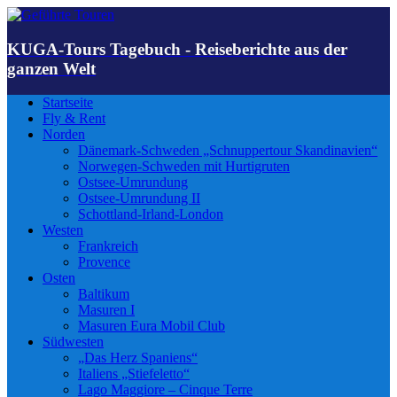
KUGA-Tours Tagebuch - Reiseberichte aus der
ganzen Welt
Startseite
Fly & Rent
Norden
Dänemark-Schweden „Schnuppertour Skandinavien“
Norwegen-Schweden mit Hurtigruten
Ostsee-Umrundung
Ostsee-Umrundung II
Schottland-Irland-London
Westen
Frankreich
Provence
Osten
Baltikum
Masuren I
Masuren Eura Mobil Club
Südwesten
„Das Herz Spaniens“
Italiens „Stiefeletto“
Lago Maggiore – Cinque Terre