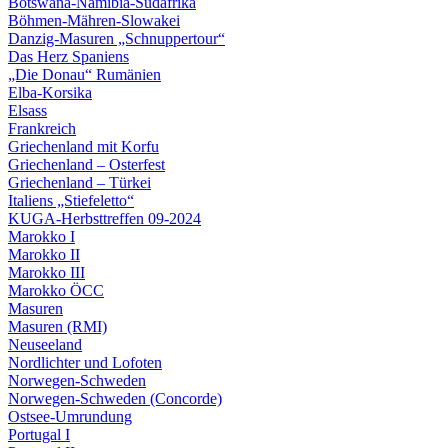
Botswana-Namibia-Südafrika
Böhmen-Mähren-Slowakei
Danzig-Masuren „Schnuppertour“
Das Herz Spaniens
„Die Donau“ Rumänien
Elba-Korsika
Elsass
Frankreich
Griechenland mit Korfu
Griechenland – Osterfest
Griechenland – Türkei
Italiens „Stiefeletto“
KUGA-Herbsttreffen 09-2024
Marokko I
Marokko II
Marokko III
Marokko ÖCC
Masuren
Masuren (RMI)
Neuseeland
Nordlichter und Lofoten
Norwegen-Schweden
Norwegen-Schweden (Concorde)
Ostsee-Umrundung
Portugal I