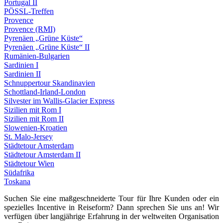
Portugal II
PÖSSL-Treffen
Provence
Provence (RMI)
Pyrenäen „Grüne Küste“
Pyrenäen „Grüne Küste“ II
Rumänien-Bulgarien
Sardinien I
Sardinien II
Schnuppertour Skandinavien
Schottland-Irland-London
Silvester im Wallis-Glacier Express
Sizilien mit Rom I
Sizilien mit Rom II
Slowenien-Kroatien
St. Malo-Jersey
Städtetour Amsterdam
Städtetour Amsterdam II
Städtetour Wien
Südafrika
Toskana
Suchen Sie eine maßgeschneiderte Tour für Ihre Kunden oder ein
spezielles Incentive in Reiseform? Dann sprechen Sie uns an! Wir
verfügen über langjährige Erfahrung in der weltweiten Organisation