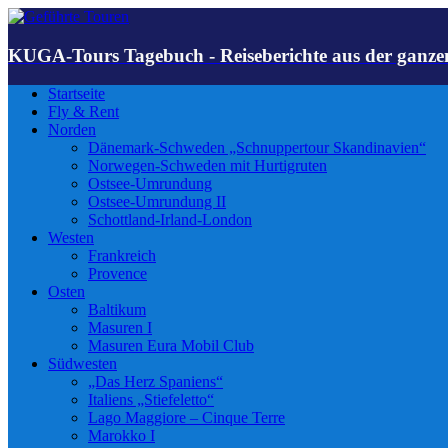
KUGA-Tours Tagebuch - Reiseberichte aus der ganze
Startseite
Fly & Rent
Norden
Dänemark-Schweden „Schnuppertour Skandinavien“
Norwegen-Schweden mit Hurtigruten
Ostsee-Umrundung
Ostsee-Umrundung II
Schottland-Irland-London
Westen
Frankreich
Provence
Osten
Baltikum
Masuren I
Masuren Eura Mobil Club
Südwesten
„Das Herz Spaniens“
Italiens „Stiefeletto“
Lago Maggiore – Cinque Terre
Marokko I