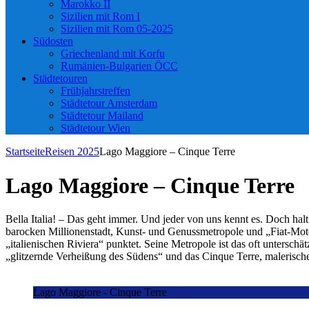
Marokko II
Sizilien mit Rom I
Sizilien mit Rom 05-2025
Südosten
Griechenland mit Korfu
Rumänien-Bulgarien ÖCC
Städtetouren
Frühjahrstreffen
Städtetour Amsterdam
Städtetour Mailand
Städtetour Wien
Startseite
Reisen 2025
Lago Maggiore – Cinque Terre
Lago Maggiore – Cinque Terre
Bella Italia! – Das geht immer. Und jeder von uns kennt es. Doch hal
barocken Millionenstadt, Kunst- und Genussmetropole und „Fiat-Motown
„italienischen Riviera“ punktet. Seine Metropole ist das oft untersch
„glitzernde Verheißung des Südens“ und das Cinque Terre, malerische
Lago Maggiore - Cinque Terre