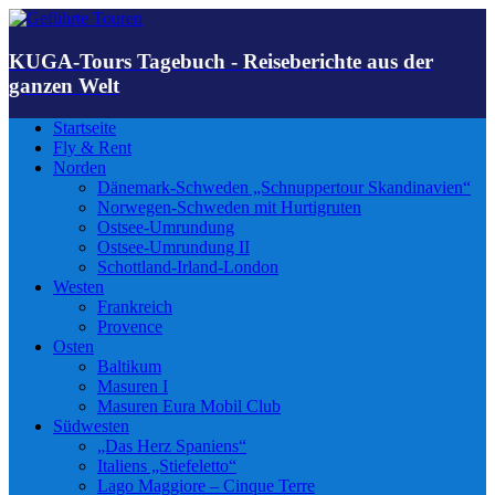
KUGA-Tours Tagebuch - Reiseberichte aus der
ganzen Welt
Startseite
Fly & Rent
Norden
Dänemark-Schweden „Schnuppertour Skandinavien“
Norwegen-Schweden mit Hurtigruten
Ostsee-Umrundung
Ostsee-Umrundung II
Schottland-Irland-London
Westen
Frankreich
Provence
Osten
Baltikum
Masuren I
Masuren Eura Mobil Club
Südwesten
„Das Herz Spaniens“
Italiens „Stiefeletto“
Lago Maggiore – Cinque Terre