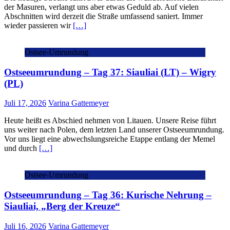
der Masuren, verlangt uns aber etwas Geduld ab. Auf vielen
Abschnitten wird derzeit die Straße umfassend saniert. Immer
wieder passieren wir
[…]
Ostsee-Umrundung
Ostseeumrundung – Tag 37: Siauliai (LT) – Wigry
(PL)
Juli 17, 2026
Varina Gattemeyer
Heute heißt es Abschied nehmen von Litauen. Unsere Reise führt
uns weiter nach Polen, dem letzten Land unserer Ostseeumrundung.
Vor uns liegt eine abwechslungsreiche Etappe entlang der Memel
und durch
[…]
Ostsee-Umrundung
Ostseeumrundung – Tag 36: Kurische Nehrung –
Siauliai, „Berg der Kreuze“
Juli 16, 2026
Varina Gattemeyer