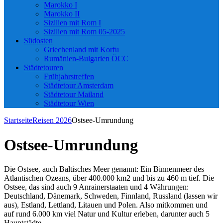
Marokko I
Marokko II
Sizilien mit Rom I
Sizilien mit Rom 05-2025
Südosten
Griechenland mit Korfu
Rumänien-Bulgarien ÖCC
Städtetouren
Frühjahrstreffen
Städtetour Amsterdam
Städtetour Mailand
Städtetour Wien
Startseite
Reisen 2026
Ostsee-Umrundung
Ostsee-Umrundung
Die Ostsee, auch Baltisches Meer genannt: Ein Binnenmeer des
Atlantischen Ozeans, über 400.000 km2 und bis zu 460 m tief. Die
Ostsee, das sind auch 9 Anrainerstaaten und 4 Währungen:
Deutschland, Dänemark, Schweden, Finnland, Russland (lassen wir
aus), Estland, Lettland, Litauen und Polen. Also mitkommen und
auf rund 6.000 km viel Natur und Kultur erleben, darunter auch 5
Hauptstädte.