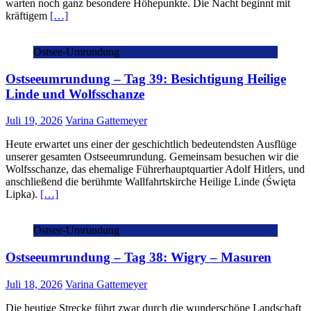
warten noch ganz besondere Höhepunkte. Die Nacht beginnt mit
kräftigem
[…]
Ostsee-Umrundung
Ostseeumrundung – Tag 39: Besichtigung Heilige
Linde und Wolfsschanze
Juli 19, 2026
Varina Gattemeyer
Heute erwartet uns einer der geschichtlich bedeutendsten Ausflüge
unserer gesamten Ostseeumrundung. Gemeinsam besuchen wir die
Wolfsschanze, das ehemalige Führerhauptquartier Adolf Hitlers, und
anschließend die berühmte Wallfahrtskirche Heilige Linde (Święta
Lipka).
[…]
Ostsee-Umrundung
Ostseeumrundung – Tag 38: Wigry – Masuren
Juli 18, 2026
Varina Gattemeyer
Die heutige Strecke führt zwar durch die wunderschöne Landschaft