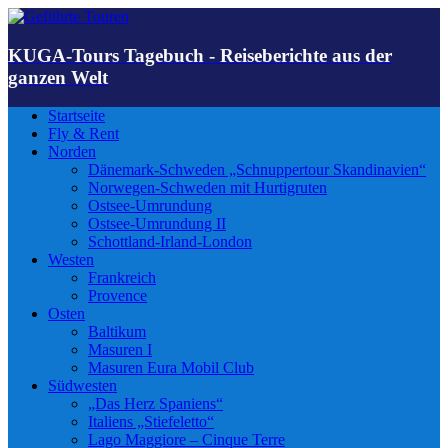
KUGA-Tours Tagebuch - Reiseberichte aus der
ganzen Welt
Startseite
Fly & Rent
Norden
Dänemark-Schweden „Schnuppertour Skandinavien“
Norwegen-Schweden mit Hurtigruten
Ostsee-Umrundung
Ostsee-Umrundung II
Schottland-Irland-London
Westen
Frankreich
Provence
Osten
Baltikum
Masuren I
Masuren Eura Mobil Club
Südwesten
„Das Herz Spaniens“
Italiens „Stiefeletto“
Lago Maggiore – Cinque Terre