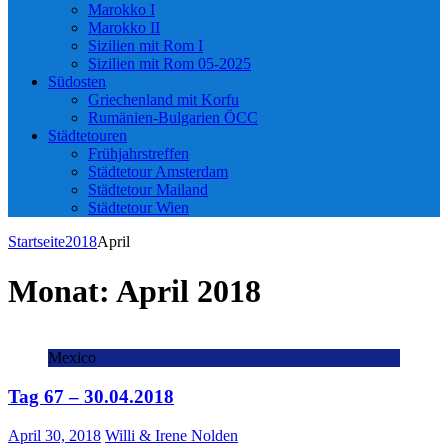
Marokko I
Marokko II
Sizilien mit Rom I
Sizilien mit Rom 05-2025
Südosten
Griechenland mit Korfu
Rumänien-Bulgarien ÖCC
Städtetouren
Frühjahrstreffen
Städtetour Amsterdam
Städtetour Mailand
Städtetour Wien
Startseite
2018
April
Monat:
April 2018
Mexico
Tag 67 – 30.04.2018
April 30, 2018
Willi & Irene Nolden