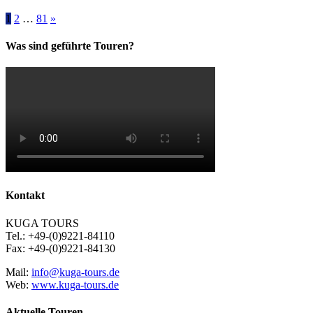
1
2
…
81
»
Was sind geführte Touren?
Kontakt
KUGA TOURS
Tel.: +49-(0)9221-84110
Fax: +49-(0)9221-84130
Mail:
info@kuga-tours.de
Web:
www.kuga-tours.de
Aktuelle Touren