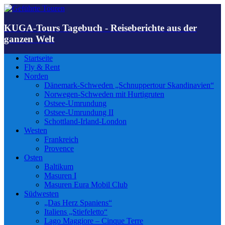
KUGA-Tours Tagebuch - Reiseberichte aus der
ganzen Welt
Startseite
Fly & Rent
Norden
Dänemark-Schweden „Schnuppertour Skandinavien“
Norwegen-Schweden mit Hurtigruten
Ostsee-Umrundung
Ostsee-Umrundung II
Schottland-Irland-London
Westen
Frankreich
Provence
Osten
Baltikum
Masuren I
Masuren Eura Mobil Club
Südwesten
„Das Herz Spaniens“
Italiens „Stiefeletto“
Lago Maggiore – Cinque Terre