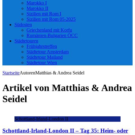
Marokko I
Marokko II
Sizilien mit Rom I
Sizilien mit Rom 05-2025
Südosten
Griechenland mit Korfu
Rumänien-Bulgarien ÖCC
Städtetouren
Frühjahrstreffen
Städtetour Amsterdam
Städtetour Mailand
Städtetour Wien
Startseite
Autoren
Matthias & Andrea Seidel
Artikel von
Matthias & Andrea
Seidel
Schottland-Irland-London II
Schottland-Irland-London II – Tag 35: Heim- oder