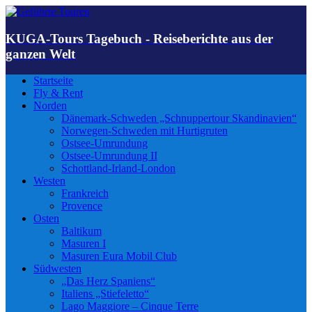
KUGA-Tours Tagebuch - Reiseberichte aus der
ganzen Welt
Startseite
Fly & Rent
Norden
Dänemark-Schweden „Schnuppertour Skandinavien“
Norwegen-Schweden mit Hurtigruten
Ostsee-Umrundung
Ostsee-Umrundung II
Schottland-Irland-London
Westen
Frankreich
Provence
Osten
Baltikum
Masuren I
Masuren Eura Mobil Club
Südwesten
„Das Herz Spaniens“
Italiens „Stiefeletto“
Lago Maggiore – Cinque Terre