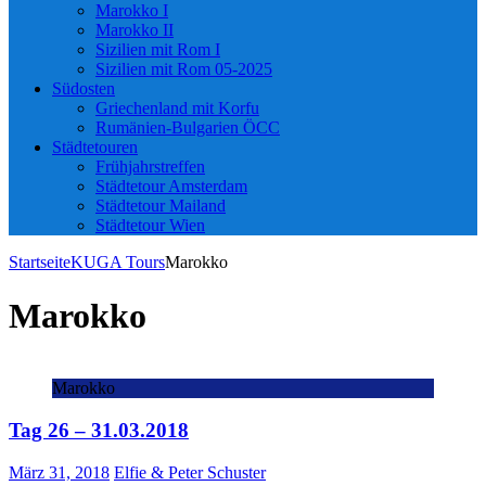
Marokko I
Marokko II
Sizilien mit Rom I
Sizilien mit Rom 05-2025
Südosten
Griechenland mit Korfu
Rumänien-Bulgarien ÖCC
Städtetouren
Frühjahrstreffen
Städtetour Amsterdam
Städtetour Mailand
Städtetour Wien
Startseite
KUGA Tours
Marokko
Marokko
Marokko
Tag 26 – 31.03.2018
März 31, 2018
Elfie & Peter Schuster