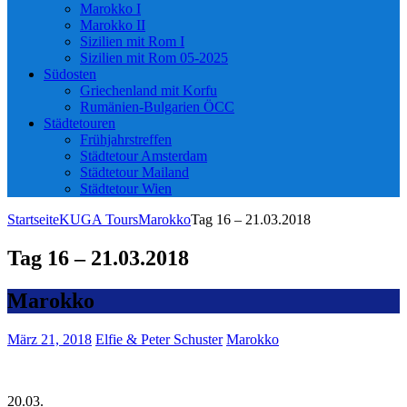
Marokko I
Marokko II
Sizilien mit Rom I
Sizilien mit Rom 05-2025
Südosten
Griechenland mit Korfu
Rumänien-Bulgarien ÖCC
Städtetouren
Frühjahrstreffen
Städtetour Amsterdam
Städtetour Mailand
Städtetour Wien
Startseite
KUGA Tours
Marokko
Tag 16 – 21.03.2018
Tag 16 – 21.03.2018
Marokko
März 21, 2018
Elfie & Peter Schuster
Marokko
20.03.