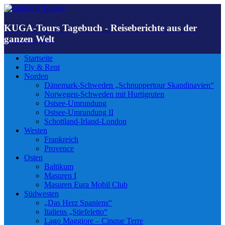
KUGA-Tours Tagebuch - Reiseberichte aus der
ganzen Welt
Startseite
Fly & Rent
Norden
Dänemark-Schweden „Schnuppertour Skandinavien“
Norwegen-Schweden mit Hurtigruten
Ostsee-Umrundung
Ostsee-Umrundung II
Schottland-Irland-London
Westen
Frankreich
Provence
Osten
Baltikum
Masuren I
Masuren Eura Mobil Club
Südwesten
„Das Herz Spaniens“
Italiens „Stiefeletto“
Lago Maggiore – Cinque Terre