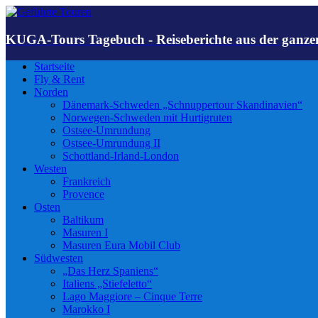
KUGA-Tours Tagebuch - Reiseberichte aus der ganze
Startseite
Fly & Rent
Norden
Dänemark-Schweden „Schnuppertour Skandinavien“
Norwegen-Schweden mit Hurtigruten
Ostsee-Umrundung
Ostsee-Umrundung II
Schottland-Irland-London
Westen
Frankreich
Provence
Osten
Baltikum
Masuren I
Masuren Eura Mobil Club
Südwesten
„Das Herz Spaniens“
Italiens „Stiefeletto“
Lago Maggiore – Cinque Terre
Marokko I