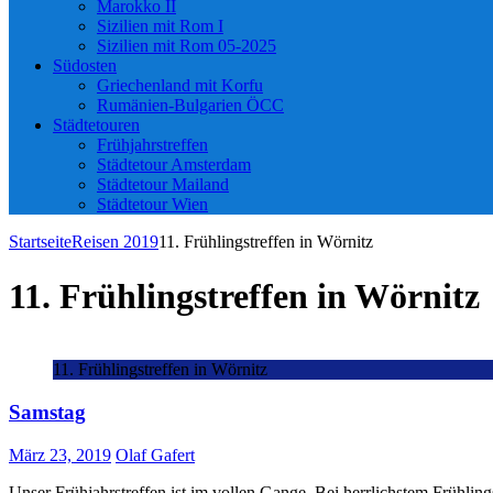
Marokko II
Sizilien mit Rom I
Sizilien mit Rom 05-2025
Südosten
Griechenland mit Korfu
Rumänien-Bulgarien ÖCC
Städtetouren
Frühjahrstreffen
Städtetour Amsterdam
Städtetour Mailand
Städtetour Wien
Startseite
Reisen 2019
11. Frühlingstreffen in Wörnitz
11. Frühlingstreffen in Wörnitz
11. Frühlingstreffen in Wörnitz
Samstag
März 23, 2019
Olaf Gafert
Unser Frühjahrstreffen ist im vollen Gange. Bei herrlichstem Frühli