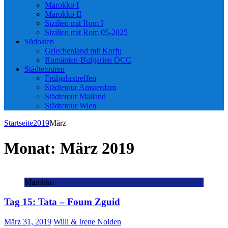
Marokko I
Marokko II
Sizilien mit Rom I
Sizilien mit Rom 05-2025
Südosten
Griechenland mit Korfu
Rumänien-Bulgarien ÖCC
Städtetouren
Frühjahrstreffen
Städtetour Amsterdam
Städtetour Mailand
Städtetour Wien
Startseite
2019
März
Monat:
März 2019
Marokko
Tag 15: Tata – Foum Zguid
März 31, 2019
Willi & Irene Nolden