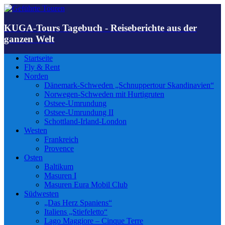
KUGA-Tours Tagebuch - Reiseberichte aus der
ganzen Welt
Startseite
Fly & Rent
Norden
Dänemark-Schweden „Schnuppertour Skandinavien“
Norwegen-Schweden mit Hurtigruten
Ostsee-Umrundung
Ostsee-Umrundung II
Schottland-Irland-London
Westen
Frankreich
Provence
Osten
Baltikum
Masuren I
Masuren Eura Mobil Club
Südwesten
„Das Herz Spaniens“
Italiens „Stiefeletto“
Lago Maggiore – Cinque Terre