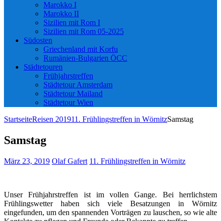
Marokko I
Marokko II
Sizilien mit Rom I
Sizilien mit Rom 05-2025
Südosten
Griechenland mit Korfu
Rumänien-Bulgarien ÖCC
Städtetouren
Frühjahrstreffen
Städtetour Amsterdam
Städtetour Mailand
Städtetour Wien
Startseite
Reisen 2019
11. Frühlingstreffen in Wörnitz
Samstag
Samstag
März 23, 2019
Olaf Gafert
11. Frühlingstreffen in Wörnitz
Unser Frühjahrstreffen ist im vollen Gange. Bei herrlichstem
Frühlingswetter haben sich viele Besatzungen in Wörnitz
eingefunden, um den spannenden Vorträgen zu lauschen, so wie alte