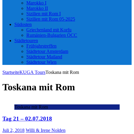
Marokko I
Marokko II
Sizilien mit Rom I
Sizilien mit Rom 05-2025
Südosten
Griechenland mit Korfu
Rumänien-Bulgarien ÖCC
Städtetouren
Frühjahrstreffen
Städtetour Amsterdam
Städtetour Mailand
Städtetour Wien
Startseite
KUGA Tours
Toskana mit Rom
Toskana mit Rom
Toskana mit Rom
Tag 21 – 02.07.2018
Juli 2, 2018
Willi & Irene Nolden