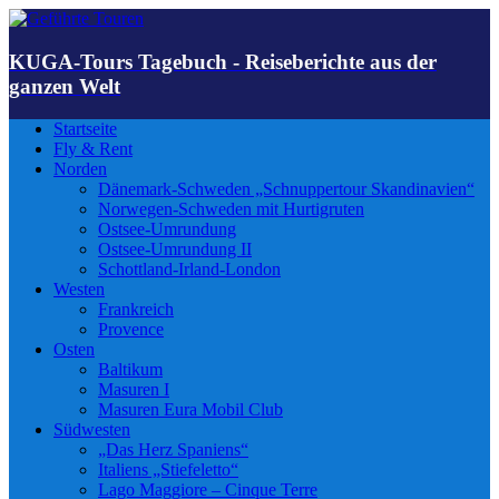
KUGA-Tours Tagebuch - Reiseberichte aus der
ganzen Welt
Startseite
Fly & Rent
Norden
Dänemark-Schweden „Schnuppertour Skandinavien“
Norwegen-Schweden mit Hurtigruten
Ostsee-Umrundung
Ostsee-Umrundung II
Schottland-Irland-London
Westen
Frankreich
Provence
Osten
Baltikum
Masuren I
Masuren Eura Mobil Club
Südwesten
„Das Herz Spaniens“
Italiens „Stiefeletto“
Lago Maggiore – Cinque Terre