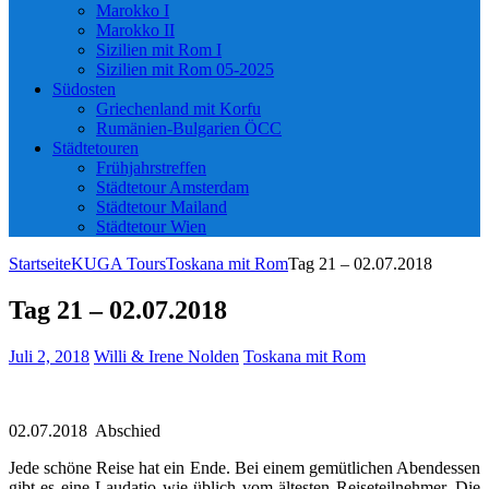
Marokko I
Marokko II
Sizilien mit Rom I
Sizilien mit Rom 05-2025
Südosten
Griechenland mit Korfu
Rumänien-Bulgarien ÖCC
Städtetouren
Frühjahrstreffen
Städtetour Amsterdam
Städtetour Mailand
Städtetour Wien
Startseite
KUGA Tours
Toskana mit Rom
Tag 21 – 02.07.2018
Tag 21 – 02.07.2018
Juli 2, 2018
Willi & Irene Nolden
Toskana mit Rom
02.07.2018 Abschied
Jede schöne Reise hat ein Ende. Bei einem gemütlichen Abendessen
gibt es eine Laudatio wie üblich vom ältesten Reiseteilnehmer. Die