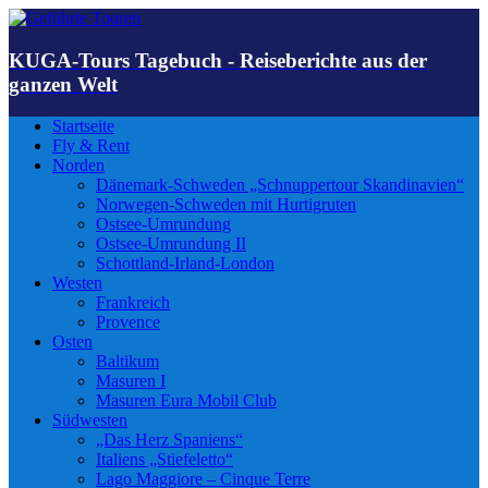
KUGA-Tours Tagebuch - Reiseberichte aus der
ganzen Welt
Startseite
Fly & Rent
Norden
Dänemark-Schweden „Schnuppertour Skandinavien“
Norwegen-Schweden mit Hurtigruten
Ostsee-Umrundung
Ostsee-Umrundung II
Schottland-Irland-London
Westen
Frankreich
Provence
Osten
Baltikum
Masuren I
Masuren Eura Mobil Club
Südwesten
„Das Herz Spaniens“
Italiens „Stiefeletto“
Lago Maggiore – Cinque Terre