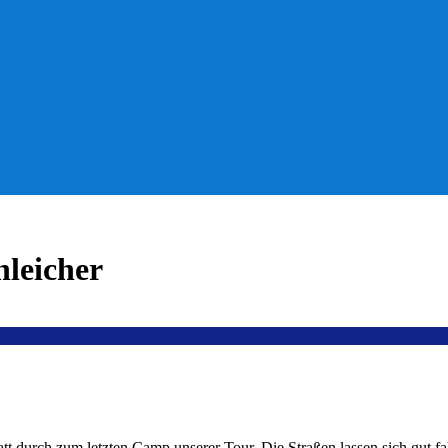
leicher
att durch zum letzten Camp unserer Tour. Die Straßen lassen sich gut fa