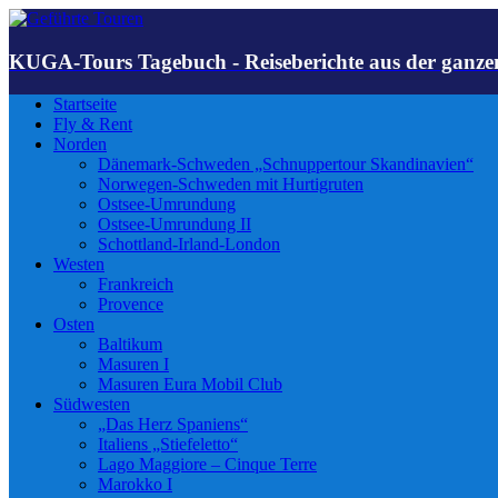
KUGA-Tours Tagebuch - Reiseberichte aus der ganze
Startseite
Fly & Rent
Norden
Dänemark-Schweden „Schnuppertour Skandinavien“
Norwegen-Schweden mit Hurtigruten
Ostsee-Umrundung
Ostsee-Umrundung II
Schottland-Irland-London
Westen
Frankreich
Provence
Osten
Baltikum
Masuren I
Masuren Eura Mobil Club
Südwesten
„Das Herz Spaniens“
Italiens „Stiefeletto“
Lago Maggiore – Cinque Terre
Marokko I