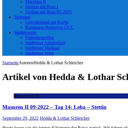
Marokko II
Sizilien mit Rom I
Sizilien mit Rom 05-2025
Südosten
Griechenland mit Korfu
Rumänien-Bulgarien ÖCC
Städtetouren
Frühjahrstreffen
Städtetour Amsterdam
Städtetour Mailand
Städtetour Wien
Startseite
Autoren
Hedda & Lothar Schleicher
Artikel von
Hedda & Lothar Sch
Masuren II 09
Masuren II 09-2022 – Tag 14: Leba – Stettin
September 29, 2022
Hedda & Lothar Schleicher
Heute legen wir die letzten Kilometer der Reise zurück. Wir fahren gl