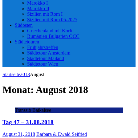
Marokko I
Marokko II
Sizilien mit Rom I
Sizilien mit Rom 05-2025
Südosten
Griechenland mit Korfu
Rumänien-Bulgarien ÖCC
Städtetouren
Frühjahrstreffen
Städtetour Amsterdam
Städtetour Mailand
Städtetour Wien
Startseite
2018
August
Monat:
August 2018
Transsib Baikalsee
Tag 47 – 31.08.2018
August 31, 2018
Barbara & Ewald Seifried