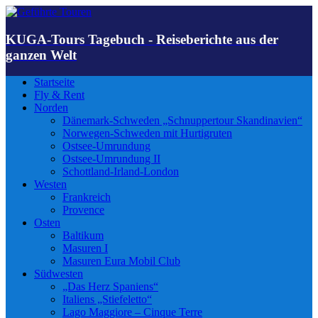
KUGA-Tours Tagebuch - Reiseberichte aus der
ganzen Welt
Startseite
Fly & Rent
Norden
Dänemark-Schweden „Schnuppertour Skandinavien“
Norwegen-Schweden mit Hurtigruten
Ostsee-Umrundung
Ostsee-Umrundung II
Schottland-Irland-London
Westen
Frankreich
Provence
Osten
Baltikum
Masuren I
Masuren Eura Mobil Club
Südwesten
„Das Herz Spaniens“
Italiens „Stiefeletto“
Lago Maggiore – Cinque Terre