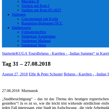
Marokko II
Sizilien mit Rom I
Sizilien mit Rom 05-2025
Südosten
Griechenland mit Korfu
Rumänien-Bulgarien ÖCC
Städtetouren
Frühjahrstreffen
Städtetour Amsterdam
Städtetour Mailand
Städtetour Wien
Startseite
KUGA Tours
Belarus - Karelien - „Indian Summer“ in Karel
Tag 31 – 27.08.2018
August 27, 2018
Elfie & Peter Schuster
Belarus - Karelien - „Indian
27.08.2018 Murmansk
„Stadtbesichtigung“ – das ist das Thema des heutigen regnerische
genießen“! Ja es ist so, wie die leicht trist wirkende nördlichste 
jeden Fall interessant, eine Stadt im Aufschwung , die viele Arbeits