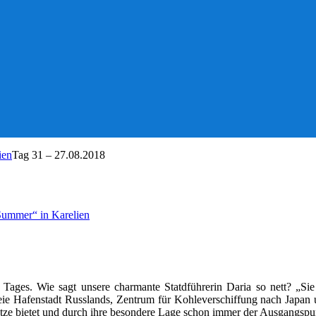
ien
Tag 31 – 27.08.2018
 Summer“ in Karelien
n Tages. Wie sagt unsere charmante Statdführerin Daria so nett? „Si
eisfreie Hafenstadt Russlands, Zentrum für Kohleverschiffung nach Ja
plätze bietet und durch ihre besondere Lage schon immer der Ausgangsp