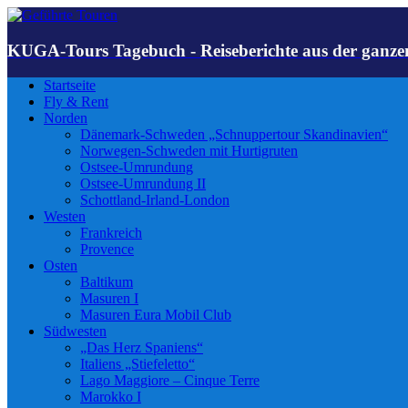
KUGA-Tours Tagebuch - Reiseberichte aus der ganze
Startseite
Fly & Rent
Norden
Dänemark-Schweden „Schnuppertour Skandinavien“
Norwegen-Schweden mit Hurtigruten
Ostsee-Umrundung
Ostsee-Umrundung II
Schottland-Irland-London
Westen
Frankreich
Provence
Osten
Baltikum
Masuren I
Masuren Eura Mobil Club
Südwesten
„Das Herz Spaniens“
Italiens „Stiefeletto“
Lago Maggiore – Cinque Terre
Marokko I