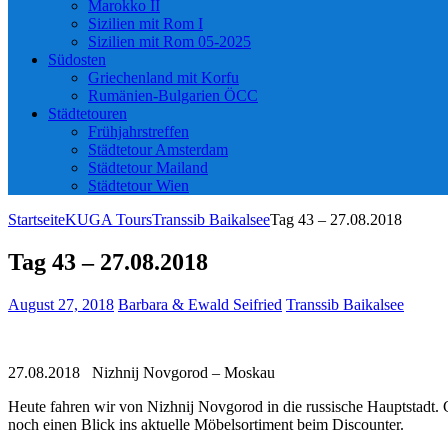
Marokko II
Sizilien mit Rom I
Sizilien mit Rom 05-2025
Südosten
Griechenland mit Korfu
Rumänien-Bulgarien ÖCC
Städtetouren
Frühjahrstreffen
Städtetour Amsterdam
Städtetour Mailand
Städtetour Wien
Startseite
KUGA Tours
Transsib Baikalsee
Tag 43 – 27.08.2018
Tag 43 – 27.08.2018
August 27, 2018
Barbara & Ewald Seifried
Transsib Baikalsee
27.08.2018 Nizhnij Novgorod – Moskau
Heute fahren wir von Nizhnij Novgorod in die russische Hauptstadt. 
noch einen Blick ins aktuelle Möbelsortiment beim Discounter.