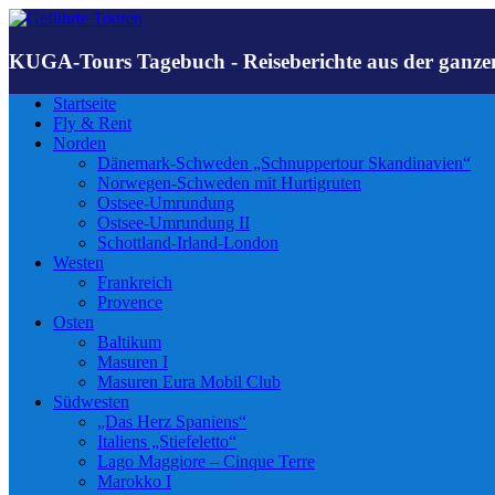
KUGA-Tours Tagebuch - Reiseberichte aus der ganze
Startseite
Fly & Rent
Norden
Dänemark-Schweden „Schnuppertour Skandinavien“
Norwegen-Schweden mit Hurtigruten
Ostsee-Umrundung
Ostsee-Umrundung II
Schottland-Irland-London
Westen
Frankreich
Provence
Osten
Baltikum
Masuren I
Masuren Eura Mobil Club
Südwesten
„Das Herz Spaniens“
Italiens „Stiefeletto“
Lago Maggiore – Cinque Terre
Marokko I