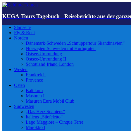
KUGA-Tours Tagebuch - Reiseberichte aus der ganze
Startseite
Fly & Rent
Norden
Dänemark-Schweden „Schnuppertour Skandinavien“
Norwegen-Schweden mit Hurtigruten
Ostsee-Umrundung
Ostsee-Umrundung II
Schottland-Irland-London
Westen
Frankreich
Provence
Osten
Baltikum
Masuren I
Masuren Eura Mobil Club
Südwesten
„Das Herz Spaniens“
Italiens „Stiefeletto“
Lago Maggiore – Cinque Terre
Marokko I