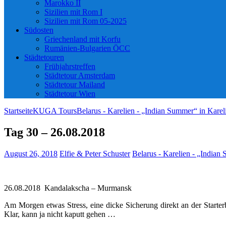
Marokko II
Sizilien mit Rom I
Sizilien mit Rom 05-2025
Südosten
Griechenland mit Korfu
Rumänien-Bulgarien ÖCC
Städtetouren
Frühjahrstreffen
Städtetour Amsterdam
Städtetour Mailand
Städtetour Wien
Startseite
KUGA Tours
Belarus - Karelien - „Indian Summer“ in Karel
Tag 30 – 26.08.2018
August 26, 2018
Elfie & Peter Schuster
Belarus - Karelien - „Indian
26.08.2018 Kandalakscha – Murmansk
Am Morgen etwas Stress, eine dicke Sicherung direkt an der Starterb
Klar, kann ja nicht kaputt gehen …