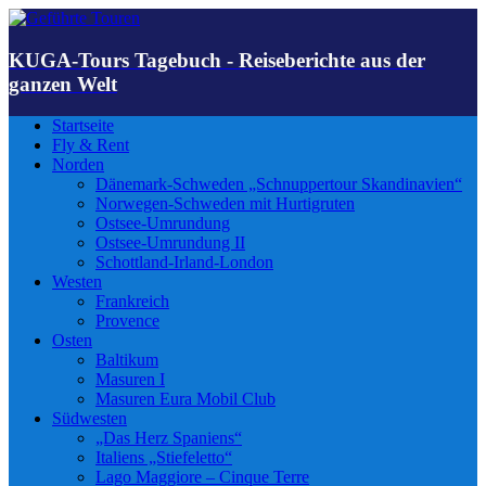
KUGA-Tours Tagebuch - Reiseberichte aus der
ganzen Welt
Startseite
Fly & Rent
Norden
Dänemark-Schweden „Schnuppertour Skandinavien“
Norwegen-Schweden mit Hurtigruten
Ostsee-Umrundung
Ostsee-Umrundung II
Schottland-Irland-London
Westen
Frankreich
Provence
Osten
Baltikum
Masuren I
Masuren Eura Mobil Club
Südwesten
„Das Herz Spaniens“
Italiens „Stiefeletto“
Lago Maggiore – Cinque Terre