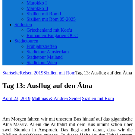
Marokko I
Marokko II
Sizilien mit Rom I
Sizilien mit Rom 05-2025
Südosten
Griechenland mit Korfu
Rumänien-Bulgarien ÖCC
Städtetouren
Frühjahrstreffen
Städtetour Amsterdam
Städtetour Mailand
Städtetour Wien
Startseite
Reisen 2019
Sizilien mit Rom
Tag 13: Ausflug auf den Ätna
Tag 13: Ausflug auf den Ätna
April 23, 2019
Matthias & Andrea Seidel
Sizilien mit Rom
Am Morgen fahren wir mit unserem Bus hinauf auf das gigantische
Ätna-Massiv. Allein die Auffahrt mit dem Bus nimmt schon über
zwei Stunden in Anspruch. Das liegt auch daran, dass wir die