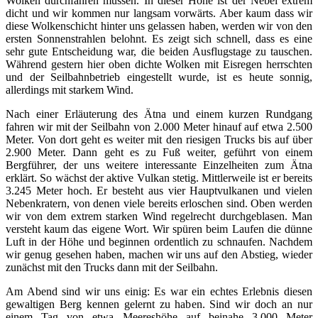
Wolken durchfahren müssen. In dieser Höhe ist der Nebel extrem
dicht und wir kommen nur langsam vorwärts. Aber kaum dass wir
diese Wolkenschicht hinter uns gelassen haben, werden wir von den
ersten Sonnenstrahlen belohnt. Es zeigt sich schnell, dass es eine
sehr gute Entscheidung war, die beiden Ausflugstage zu tauschen.
Während gestern hier oben dichte Wolken mit Eisregen herrschten
und der Seilbahnbetrieb eingestellt wurde, ist es heute sonnig,
allerdings mit starkem Wind.
Nach einer Erläuterung des Ätna und einem kurzen Rundgang
fahren wir mit der Seilbahn von 2.000 Meter hinauf auf etwa 2.500
Meter. Von dort geht es weiter mit den riesigen Trucks bis auf über
2.900 Meter. Dann geht es zu Fuß weiter, geführt von einem
Bergführer, der uns weitere interessante Einzelheiten zum Ätna
erklärt. So wächst der aktive Vulkan stetig. Mittlerweile ist er bereits
3.245 Meter hoch. Er besteht aus vier Hauptvulkanen und vielen
Nebenkratern, von denen viele bereits erloschen sind. Oben werden
wir von dem extrem starken Wind regelrecht durchgeblasen. Man
versteht kaum das eigene Wort. Wir spüren beim Laufen die dünne
Luft in der Höhe und beginnen ordentlich zu schnaufen. Nachdem
wir genug gesehen haben, machen wir uns auf den Abstieg, wieder
zunächst mit den Trucks dann mit der Seilbahn.
Am Abend sind wir uns einig: Es war ein echtes Erlebnis diesen
gewaltigen Berg kennen gelernt zu haben. Sind wir doch an nur
einem Tag von etwa Meereshöhe auf beinahe 3.000 Meter