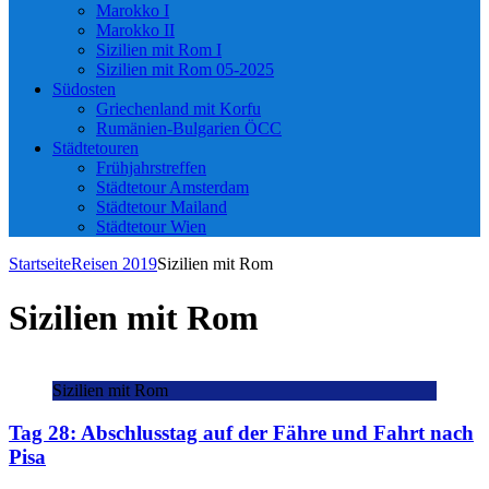
Marokko I
Marokko II
Sizilien mit Rom I
Sizilien mit Rom 05-2025
Südosten
Griechenland mit Korfu
Rumänien-Bulgarien ÖCC
Städtetouren
Frühjahrstreffen
Städtetour Amsterdam
Städtetour Mailand
Städtetour Wien
Startseite
Reisen 2019
Sizilien mit Rom
Sizilien mit Rom
Sizilien mit Rom
Tag 28: Abschlusstag auf der Fähre und Fahrt nach
Pisa