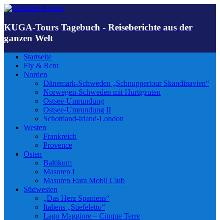
KUGA-Tours Tagebuch - Reiseberichte aus der
ganzen Welt
Startseite
Fly & Rent
Norden
Dänemark-Schweden „Schnuppertour Skandinavien“
Norwegen-Schweden mit Hurtigruten
Ostsee-Umrundung
Ostsee-Umrundung II
Schottland-Irland-London
Westen
Frankreich
Provence
Osten
Baltikum
Masuren I
Masuren Eura Mobil Club
Südwesten
„Das Herz Spaniens“
Italiens „Stiefeletto“
Lago Maggiore – Cinque Terre