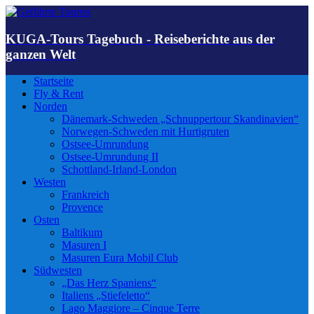
KUGA-Tours Tagebuch - Reiseberichte aus der
ganzen Welt
Startseite
Fly & Rent
Norden
Dänemark-Schweden „Schnuppertour Skandinavien“
Norwegen-Schweden mit Hurtigruten
Ostsee-Umrundung
Ostsee-Umrundung II
Schottland-Irland-London
Westen
Frankreich
Provence
Osten
Baltikum
Masuren I
Masuren Eura Mobil Club
Südwesten
„Das Herz Spaniens“
Italiens „Stiefeletto“
Lago Maggiore – Cinque Terre