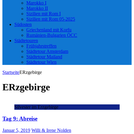
Marokko I
Marokko II
Sizilien mit Rom I
Sizilien mit Rom 05-2025
Südosten
Griechenland mit Korfu
Rumänien-Bulgarien ÖCC
Städtetouren
Frühjahrstreffen
Städtetour Amsterdam
Städtetour Mailand
Städtetour Wien
Startseite
ERzgebirge
ERzgebirge
Silvester im Erzgebirge
Tag 9: Abreise
Januar 5, 2019
Willi & Irene Nolden