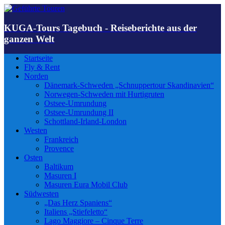
KUGA-Tours Tagebuch - Reiseberichte aus der
ganzen Welt
Startseite
Fly & Rent
Norden
Dänemark-Schweden „Schnuppertour Skandinavien“
Norwegen-Schweden mit Hurtigruten
Ostsee-Umrundung
Ostsee-Umrundung II
Schottland-Irland-London
Westen
Frankreich
Provence
Osten
Baltikum
Masuren I
Masuren Eura Mobil Club
Südwesten
„Das Herz Spaniens“
Italiens „Stiefeletto“
Lago Maggiore – Cinque Terre