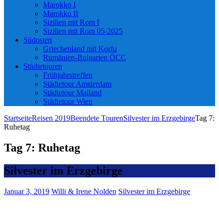
Marokko I
Marokko II
Sizilien mit Rom I
Sizilien mit Rom 05-2025
Südosten
Griechenland mit Korfu
Rumänien-Bulgarien ÖCC
Städtetouren
Frühjahrstreffen
Städtetour Amsterdam
Städtetour Mailand
Städtetour Wien
Startseite
Reisen 2019
Beendete Touren
Silvester im Erzgebirge
Tag 7:
Ruhetag
Tag 7: Ruhetag
Silvester im Erzgebirge
Januar 3, 2019
Willi & Irene Nolden
Silvester im Erzgebirge