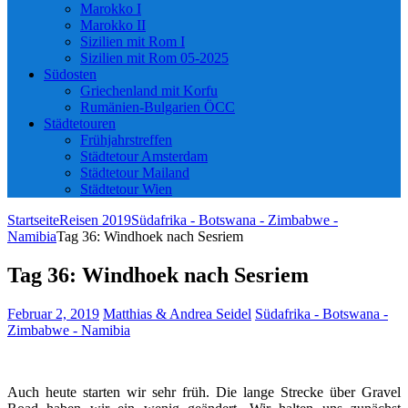
Marokko I
Marokko II
Sizilien mit Rom I
Sizilien mit Rom 05-2025
Südosten
Griechenland mit Korfu
Rumänien-Bulgarien ÖCC
Städtetouren
Frühjahrstreffen
Städtetour Amsterdam
Städtetour Mailand
Städtetour Wien
Startseite
Reisen 2019
Südafrika - Botswana - Zimbabwe -
Namibia
Tag 36: Windhoek nach Sesriem
Tag 36: Windhoek nach Sesriem
Februar 2, 2019
Matthias & Andrea Seidel
Südafrika - Botswana -
Zimbabwe - Namibia
Auch heute starten wir sehr früh. Die lange Strecke über Gravel