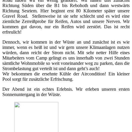
Road haben wir ein wenig geändert. Wir halten uns zunächst
Richtung Süden über die B1 bis Rebohoth und dann westwärts
Richtung Sesriem. Hier beginnt erst 80 Kilometer später unsere
Gravel Road. Stellenweise ist sie sehr schlecht und es wird eine
ziemliche Zerreißprobe für Reifen, Autos und unsere Nerven. Wir
kommen gut davon, nur ein Reifen wird zerstört. Das ist recht
erfreulich!
Dennoch, wir kommen in der Wüste an und zunächst ist es wie
immer, wenn es heiß ist und wir gern unsere Klimaanlagen nutzen
würden, dann reicht der Strom nicht. Mit sehr netter Hilfe eines
Mitarbeiters vom Camp gelingt es uns innerhalb von zwei Stunden
sämtliche Wohnmobile so weit voneinander weg zu parken, dass die
Strombelastung gut verteilt ist und dann geht’s auch!
Wir bekommen die ersehnte Kühle der Aircondition! Ein kleiner
Pool sorgt für zusätzliche Erfrischung.
Der Abend ist ein echtes Erlebnis. Wir erleben unseren ersten
Sonnenuntergang in der Wüste.