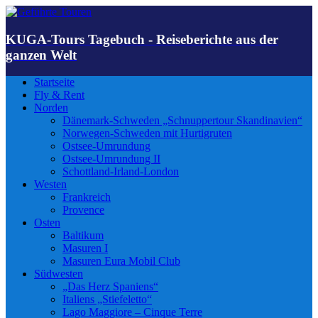
KUGA-Tours Tagebuch - Reiseberichte aus der
ganzen Welt
Startseite
Fly & Rent
Norden
Dänemark-Schweden „Schnuppertour Skandinavien“
Norwegen-Schweden mit Hurtigruten
Ostsee-Umrundung
Ostsee-Umrundung II
Schottland-Irland-London
Westen
Frankreich
Provence
Osten
Baltikum
Masuren I
Masuren Eura Mobil Club
Südwesten
„Das Herz Spaniens“
Italiens „Stiefeletto“
Lago Maggiore – Cinque Terre