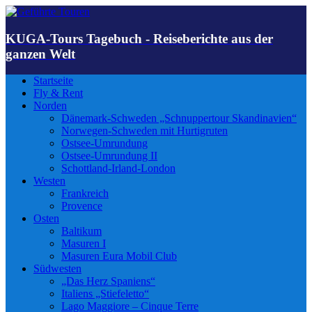
KUGA-Tours Tagebuch - Reiseberichte aus der
ganzen Welt
Startseite
Fly & Rent
Norden
Dänemark-Schweden „Schnuppertour Skandinavien“
Norwegen-Schweden mit Hurtigruten
Ostsee-Umrundung
Ostsee-Umrundung II
Schottland-Irland-London
Westen
Frankreich
Provence
Osten
Baltikum
Masuren I
Masuren Eura Mobil Club
Südwesten
„Das Herz Spaniens“
Italiens „Stiefeletto“
Lago Maggiore – Cinque Terre