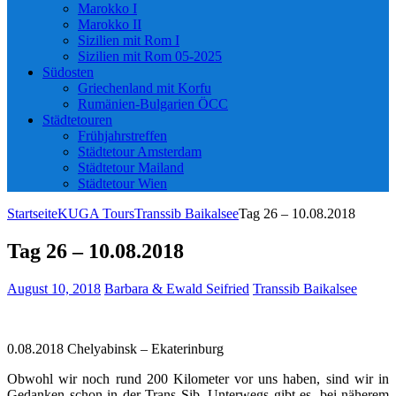
Marokko I
Marokko II
Sizilien mit Rom I
Sizilien mit Rom 05-2025
Südosten
Griechenland mit Korfu
Rumänien-Bulgarien ÖCC
Städtetouren
Frühjahrstreffen
Städtetour Amsterdam
Städtetour Mailand
Städtetour Wien
Startseite
KUGA Tours
Transsib Baikalsee
Tag 26 – 10.08.2018
Tag 26 – 10.08.2018
August 10, 2018
Barbara & Ewald Seifried
Transsib Baikalsee
0.08.2018 Chelyabinsk – Ekaterinburg
Obwohl wir noch rund 200 Kilometer vor uns haben, sind wir in
Gedanken schon in der Trans Sib. Unterwegs gibt es, bei näherem