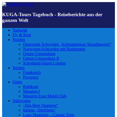
KUGA-Tours Tagebuch - Reiseberichte aus der
ganzen Welt
Startseite
Fly & Rent
Norden
Dänemark-Schweden „Schnuppertour Skandinavien“
Norwegen-Schweden mit Hurtigruten
Ostsee-Umrundung
Ostsee-Umrundung II
Schottland-Irland-London
Westen
Frankreich
Provence
Osten
Baltikum
Masuren I
Masuren Eura Mobil Club
Südwesten
„Das Herz Spaniens“
Italiens „Stiefeletto“
Lago Maggiore – Cinque Terre