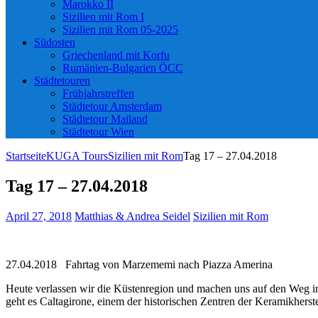
Marokko II
Sizilien mit Rom I
Sizilien mit Rom 05-2025
Südosten
Griechenland mit Korfu
Rumänien-Bulgarien ÖCC
Städtetouren
Frühjahrstreffen
Städtetour Amsterdam
Städtetour Mailand
Städtetour Wien
Startseite
KUGA Tours
Sizilien mit Rom
Tag 17 – 27.04.2018
Tag 17 – 27.04.2018
April 27, 2018
Matthias & Andrea Seidel
Sizilien mit Rom
27.04.2018 Fahrtag von Marzememi nach Piazza Amerina
Heute verlassen wir die Küstenregion und machen uns auf den Weg in
geht es Caltagirone, einem der historischen Zentren der Keramikherste