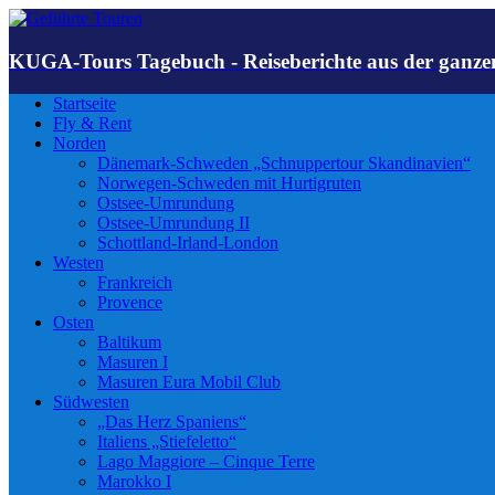
KUGA-Tours Tagebuch - Reiseberichte aus der ganze
Startseite
Fly & Rent
Norden
Dänemark-Schweden „Schnuppertour Skandinavien“
Norwegen-Schweden mit Hurtigruten
Ostsee-Umrundung
Ostsee-Umrundung II
Schottland-Irland-London
Westen
Frankreich
Provence
Osten
Baltikum
Masuren I
Masuren Eura Mobil Club
Südwesten
„Das Herz Spaniens“
Italiens „Stiefeletto“
Lago Maggiore – Cinque Terre
Marokko I