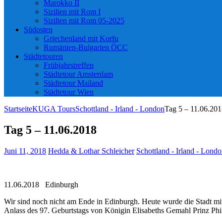
Marokko II
Sizilien mit Rom I
Sizilien mit Rom 05-2025
Südosten
Griechenland mit Korfu
Rumänien-Bulgarien ÖCC
Städtetouren
Frühjahrstreffen
Städtetour Amsterdam
Städtetour Mailand
Städtetour Wien
Startseite
KUGA Tours
Schottland - Irland - London
Tag 5 – 11.06.20
Tag 5 – 11.06.2018
Juni 11, 2018
Hedda & Lothar Schleicher
Schottland - Irland - Lond
11.06.2018 Edinburgh
Wir sind noch nicht am Ende in Edinburgh. Heute wurde die Stadt mit 
Anlass des 97. Geburtstags von Königin Elisabeths Gemahl Prinz Phi