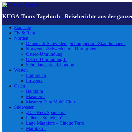
KUGA-Tours Tagebuch - Reiseberichte aus der ganze
Startseite
Fly & Rent
Norden
Dänemark-Schweden „Schnuppertour Skandinavien“
Norwegen-Schweden mit Hurtigruten
Ostsee-Umrundung
Ostsee-Umrundung II
Schottland-Irland-London
Westen
Frankreich
Provence
Osten
Baltikum
Masuren I
Masuren Eura Mobil Club
Südwesten
„Das Herz Spaniens“
Italiens „Stiefeletto“
Lago Maggiore – Cinque Terre
Marokko I