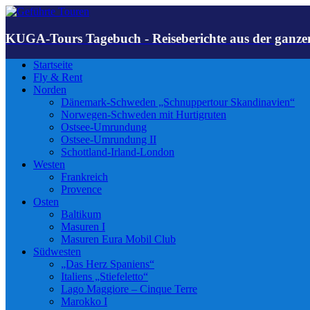
KUGA-Tours Tagebuch - Reiseberichte aus der ganze
Startseite
Fly & Rent
Norden
Dänemark-Schweden „Schnuppertour Skandinavien“
Norwegen-Schweden mit Hurtigruten
Ostsee-Umrundung
Ostsee-Umrundung II
Schottland-Irland-London
Westen
Frankreich
Provence
Osten
Baltikum
Masuren I
Masuren Eura Mobil Club
Südwesten
„Das Herz Spaniens“
Italiens „Stiefeletto“
Lago Maggiore – Cinque Terre
Marokko I