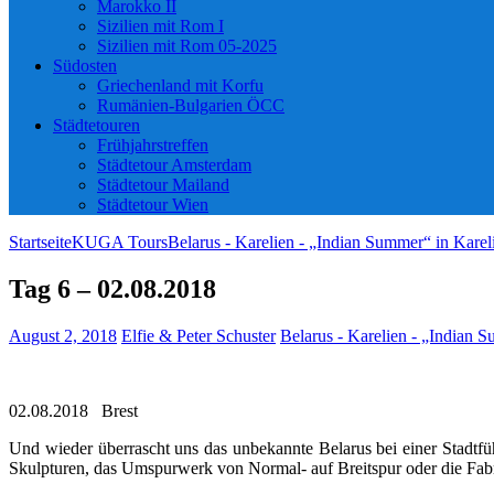
Marokko II
Sizilien mit Rom I
Sizilien mit Rom 05-2025
Südosten
Griechenland mit Korfu
Rumänien-Bulgarien ÖCC
Städtetouren
Frühjahrstreffen
Städtetour Amsterdam
Städtetour Mailand
Städtetour Wien
Startseite
KUGA Tours
Belarus - Karelien - „Indian Summer“ in Karel
Tag 6 – 02.08.2018
August 2, 2018
Elfie & Peter Schuster
Belarus - Karelien - „Indian 
02.08.2018 Brest
Und wieder überrascht uns das unbekannte Belarus bei einer Stadtfü
Skulpturen, das Umspurwerk von Normal- auf Breitspur oder die Fabr