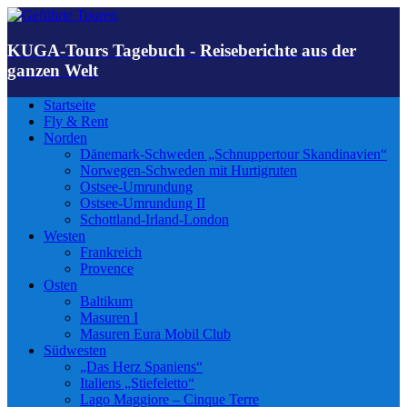
KUGA-Tours Tagebuch - Reiseberichte aus der
ganzen Welt
Startseite
Fly & Rent
Norden
Dänemark-Schweden „Schnuppertour Skandinavien“
Norwegen-Schweden mit Hurtigruten
Ostsee-Umrundung
Ostsee-Umrundung II
Schottland-Irland-London
Westen
Frankreich
Provence
Osten
Baltikum
Masuren I
Masuren Eura Mobil Club
Südwesten
„Das Herz Spaniens“
Italiens „Stiefeletto“
Lago Maggiore – Cinque Terre