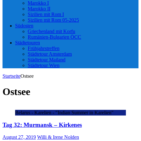
Marokko I
Marokko II
Sizilien mit Rom I
Sizilien mit Rom 05-2025
Südosten
Griechenland mit Korfu
Rumänien-Bulgarien ÖCC
Städtetouren
Frühjahrstreffen
Städtetour Amsterdam
Städtetour Mailand
Städtetour Wien
Startseite
Ostsee
Ostsee
Belarus - Karelien - "Indian Summer in Karelien"
Tag 32: Murmansk – Kirkenes
August 27, 2019
Willi & Irene Nolden