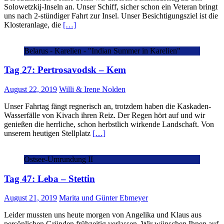
Solowetzkij-Inseln an. Unser Schiff, sicher schon ein Veteran bringt
uns nach 2-stündiger Fahrt zur Insel. Unser Besichtigungsziel ist die
Klosteranlage, die
[…]
Belarus - Karelien - "Indian Summer in Karelien"
Tag 27: Pertrosavodsk – Kem
August 22, 2019
Willi & Irene Nolden
Unser Fahrtag fängt regnerisch an, trotzdem haben die Kaskaden-
Wasserfälle von Kivach ihren Reiz. Der Regen hört auf und wir
genießen die herrliche, schon herbstlich wirkende Landschaft. Von
unserem heutigen Stellplatz
[…]
Ostsee-Umrundung II
Tag 47: Leba – Stettin
August 21, 2019
Marita und Günter Ebmeyer
Leider mussten uns heute morgen von Angelika und Klaus aus
persönlichen Gründen frühzeitig verlassen. Wir wünschen Ihnen auf