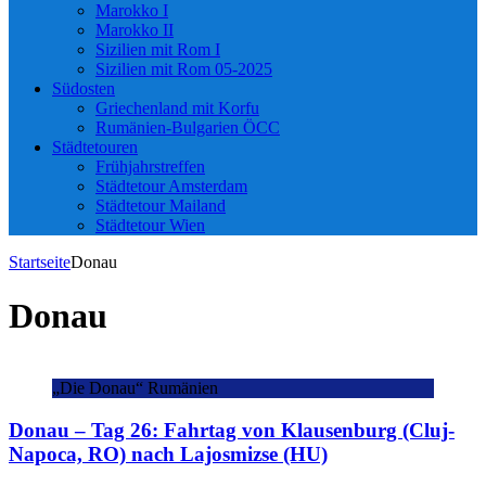
Marokko I
Marokko II
Sizilien mit Rom I
Sizilien mit Rom 05-2025
Südosten
Griechenland mit Korfu
Rumänien-Bulgarien ÖCC
Städtetouren
Frühjahrstreffen
Städtetour Amsterdam
Städtetour Mailand
Städtetour Wien
Startseite
Donau
Donau
„Die Donau“ Rumänien
Donau – Tag 26: Fahrtag von Klausenburg (Cluj-
Napoca, RO) nach Lajosmizse (HU)