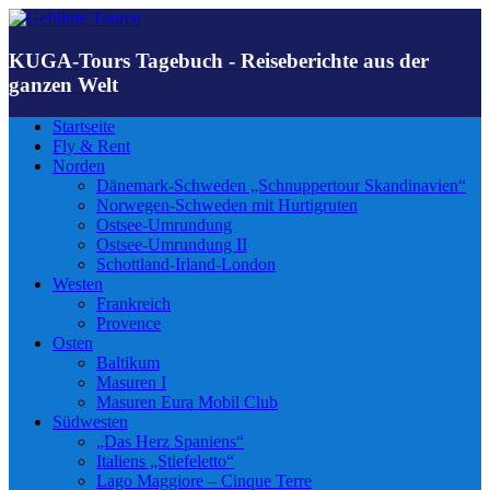
KUGA-Tours Tagebuch - Reiseberichte aus der
ganzen Welt
Startseite
Fly & Rent
Norden
Dänemark-Schweden „Schnuppertour Skandinavien“
Norwegen-Schweden mit Hurtigruten
Ostsee-Umrundung
Ostsee-Umrundung II
Schottland-Irland-London
Westen
Frankreich
Provence
Osten
Baltikum
Masuren I
Masuren Eura Mobil Club
Südwesten
„Das Herz Spaniens“
Italiens „Stiefeletto“
Lago Maggiore – Cinque Terre