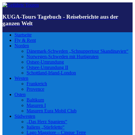
KUGA-Tours Tagebuch - Reiseberichte aus der
ganzen Welt
Startseite
Fly & Rent
Norden
Dänemark-Schweden „Schnuppertour Skandinavien“
Norwegen-Schweden mit Hurtigruten
Ostsee-Umrundung
Ostsee-Umrundung II
Schottland-Irland-London
Westen
Frankreich
Provence
Osten
Baltikum
Masuren I
Masuren Eura Mobil Club
Südwesten
„Das Herz Spaniens“
Italiens „Stiefeletto“
Lago Maggiore – Cinque Terre