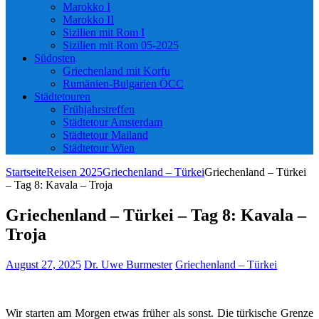
Marokko I
Marokko II
Sizilien mit Rom I
Sizilien mit Rom 05-2025
Südosten
Griechenland mit Korfu
Rumänien-Bulgarien ÖCC
Städtetouren
Frühjahrstreffen
Städtetour Amsterdam
Städtetour Mailand
Städtetour Wien
Startseite
Reisen 2025
Griechenland – Türkei
Griechenland – Türkei
– Tag 8: Kavala – Troja
Griechenland – Türkei – Tag 8: Kavala –
Troja
August 27, 2025
Dr. Uwe Burmester
Griechenland – Türkei
Wir starten am Morgen etwas früher als sonst. Die türkische Grenze