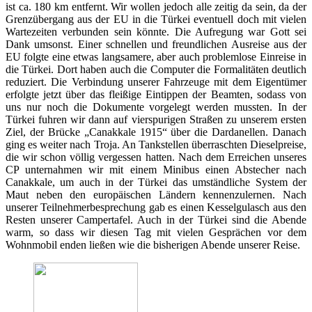
ist ca. 180 km entfernt. Wir wollen jedoch alle zeitig da sein, da der
Grenzübergang aus der EU in die Türkei eventuell doch mit vielen
Wartezeiten verbunden sein könnte. Die Aufregung war Gott sei
Dank umsonst. Einer schnellen und freundlichen Ausreise aus der
EU folgte eine etwas langsamere, aber auch problemlose Einreise in
die Türkei. Dort haben auch die Computer die Formalitäten deutlich
reduziert. Die Verbindung unserer Fahrzeuge mit dem Eigentümer
erfolgte jetzt über das fleißige Eintippen der Beamten, sodass von
uns nur noch die Dokumente vorgelegt werden mussten. In der
Türkei fuhren wir dann auf vierspurigen Straßen zu unserem ersten
Ziel, der Brücke „Canakkale 1915“ über die Dardanellen. Danach
ging es weiter nach Troja. An Tankstellen überraschten Dieselpreise,
die wir schon völlig vergessen hatten. Nach dem Erreichen unseres
CP unternahmen wir mit einem Minibus einen Abstecher nach
Canakkale, um auch in der Türkei das umständliche System der
Maut neben den europäischen Ländern kennenzulernen. Nach
unserer Teilnehmerbesprechung gab es einen Kesselgulasch aus den
Resten unserer Campertafel. Auch in der Türkei sind die Abende
warm, so dass wir diesen Tag mit vielen Gesprächen vor dem
Wohnmobil enden ließen wie die bisherigen Abende unserer Reise.