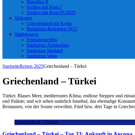
Marokko II
Sizilien mit Rom I
Sizilien mit Rom 05-2025
Südosten
Griechenland mit Korfu
Rumänien-Bulgarien ÖCC
Städtetouren
Frühjahrstreffen
Städtetour Amsterdam
Städtetour Mailand
Städtetour Wien
Startseite
Reisen 2025
Griechenland – Türkei
Griechenland – Türkei
Türkei: Blaues Meer, mediterranes Klima, endlose Steppen und eins
und Paläste; und wir sehen natürlich Istanbul, das ehemalige Konstan
Bestaunen, von der Sonne verwöhnt. Fünf bzw. drei Tage in Griechen
Griechenland – Türkei
Griechenland – Türkei – Tag 33: Ankunft in Ancona