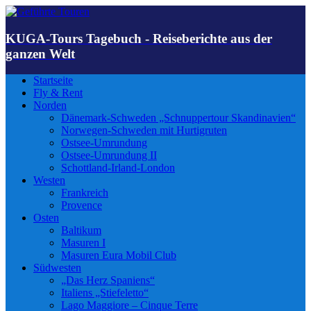
KUGA-Tours Tagebuch - Reiseberichte aus der
ganzen Welt
Startseite
Fly & Rent
Norden
Dänemark-Schweden „Schnuppertour Skandinavien“
Norwegen-Schweden mit Hurtigruten
Ostsee-Umrundung
Ostsee-Umrundung II
Schottland-Irland-London
Westen
Frankreich
Provence
Osten
Baltikum
Masuren I
Masuren Eura Mobil Club
Südwesten
„Das Herz Spaniens“
Italiens „Stiefeletto“
Lago Maggiore – Cinque Terre