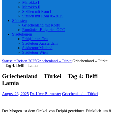
Marokko I
Marokko II
Sizilien mit Rom I
Sizilien mit Rom 05-2025
Südosten
Griechenland mit Korfu
Rumänien-Bulgarien ÖCC
Städtetouren
Frühjahrstreffen
Städtetour Amsterdam
Städtetour Mailand
Städtetour Wien
Startseite
Reisen 2025
Griechenland – Türkei
Griechenland – Türkei
– Tag 4: Delfi – Lamia
Griechenland – Türkei – Tag 4: Delfi –
Lamia
August 23, 2025
Dr. Uwe Burmester
Griechenland – Türkei
Der Morgen ist dem Orakel von Delphi gewidmet. Pünktlich um 8