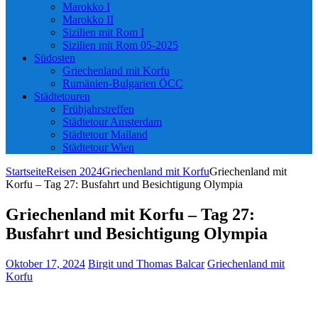
Marokko I
Marokko II
Sizilien mit Rom I
Sizilien mit Rom 05-2025
Südosten
Griechenland mit Korfu
Rumänien-Bulgarien ÖCC
Städtetouren
Frühjahrstreffen
Städtetour Amsterdam
Städtetour Mailand
Städtetour Wien
Startseite
Reisen 2024
Griechenland mit Korfu
Griechenland mit
Korfu – Tag 27: Busfahrt und Besichtigung Olympia
Griechenland mit Korfu – Tag 27:
Busfahrt und Besichtigung Olympia
Oktober 17, 2024
Birgit und Thomas Balcar
Griechenland mit
Korfu