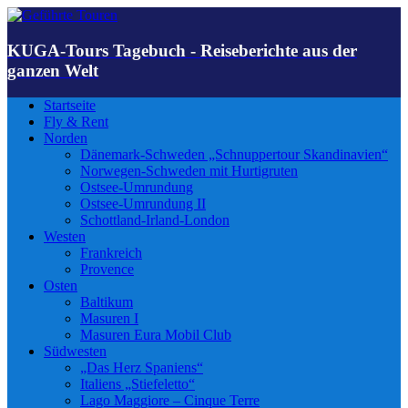
KUGA-Tours Tagebuch - Reiseberichte aus der
ganzen Welt
Startseite
Fly & Rent
Norden
Dänemark-Schweden „Schnuppertour Skandinavien“
Norwegen-Schweden mit Hurtigruten
Ostsee-Umrundung
Ostsee-Umrundung II
Schottland-Irland-London
Westen
Frankreich
Provence
Osten
Baltikum
Masuren I
Masuren Eura Mobil Club
Südwesten
„Das Herz Spaniens“
Italiens „Stiefeletto“
Lago Maggiore – Cinque Terre