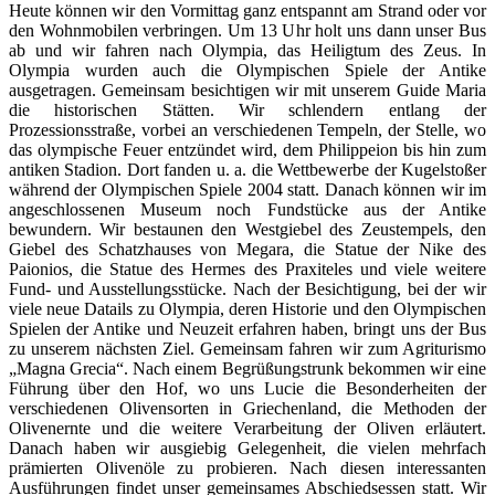
Heute können wir den Vormittag ganz entspannt am Strand oder vor
den Wohnmobilen verbringen. Um 13 Uhr holt uns dann unser Bus
ab und wir fahren nach Olympia, das Heiligtum des Zeus. In
Olympia wurden auch die Olympischen Spiele der Antike
ausgetragen. Gemeinsam besichtigen wir mit unserem Guide Maria
die historischen Stätten. Wir schlendern entlang der
Prozessionsstraße, vorbei an verschiedenen Tempeln, der Stelle, wo
das olympische Feuer entzündet wird, dem Philippeion bis hin zum
antiken Stadion. Dort fanden u. a. die Wettbewerbe der Kugelstoßer
während der Olympischen Spiele 2004 statt. Danach können wir im
angeschlossenen Museum noch Fundstücke aus der Antike
bewundern. Wir bestaunen den Westgiebel des Zeustempels, den
Giebel des Schatzhauses von Megara, die Statue der Nike des
Paionios, die Statue des Hermes des Praxiteles und viele weitere
Fund- und Ausstellungsstücke. Nach der Besichtigung, bei der wir
viele neue Datails zu Olympia, deren Historie und den Olympischen
Spielen der Antike und Neuzeit erfahren haben, bringt uns der Bus
zu unserem nächsten Ziel. Gemeinsam fahren wir zum Agriturismo
„Magna Grecia“. Nach einem Begrüßungstrunk bekommen wir eine
Führung über den Hof, wo uns Lucie die Besonderheiten der
verschiedenen Olivensorten in Griechenland, die Methoden der
Olivenernte und die weitere Verarbeitung der Oliven erläutert.
Danach haben wir ausgiebig Gelegenheit, die vielen mehrfach
prämierten Olivenöle zu probieren. Nach diesen interessanten
Ausführungen findet unser gemeinsames Abschiedsessen statt. Wir