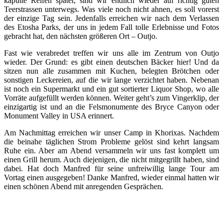
kaputte Reifen später, sind wir endlich wieder auf richtig guten
Teerstrassen unterwegs. Was viele noch nicht ahnen, es soll vorerst
der einzige Tag sein. Jedenfalls erreichen wir nach dem Verlassen
des Etosha Parks, der uns in jedem Fall tolle Erlebnisse und Fotos
gebracht hat, den nächsten größeren Ort – Outjo.
Fast wie verabredet treffen wir uns alle im Zentrum von Outjo
wieder. Der Grund: es gibt einen deutschen Bäcker hier! Und da
sitzen nun alle zusammen mit Kuchen, belegten Brötchen oder
sonstigen Leckereien, auf die wir lange verzichtet haben. Nebenan
ist noch ein Supermarkt und ein gut sortierter Liquor Shop, wo alle
Vorräte aufgefüllt werden können. Weiter geht’s zum Vingerklip, der
einzigartig ist und an die Felsmonumente des Bryce Canyon oder
Monument Valley in USA erinnert.
Am Nachmittag erreichen wir unser Camp in Khorixas. Nachdem
die beinahe täglichen Strom Probleme gelöst sind kehrt langsam
Ruhe ein. Aber am Abend versammeln wir uns fast komplett um
einen Grill herum. Auch diejenigen, die nicht mitgegrillt haben, sind
dabei. Hat doch Manfred für seine unfreiwillig lange Tour am
Vortag einen ausgegeben! Danke Manfred, wieder einmal hatten wir
einen schönen Abend mit anregenden Gesprächen.