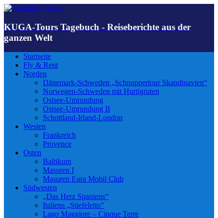
KUGA-Tours Tagebuch - Reiseberichte aus der
ganzen Welt
Startseite
Fly & Rent
Norden
Dänemark-Schweden „Schnuppertour Skandinavien“
Norwegen-Schweden mit Hurtigruten
Ostsee-Umrundung
Ostsee-Umrundung II
Schottland-Irland-London
Westen
Frankreich
Provence
Osten
Baltikum
Masuren I
Masuren Eura Mobil Club
Südwesten
„Das Herz Spaniens“
Italiens „Stiefeletto“
Lago Maggiore – Cinque Terre