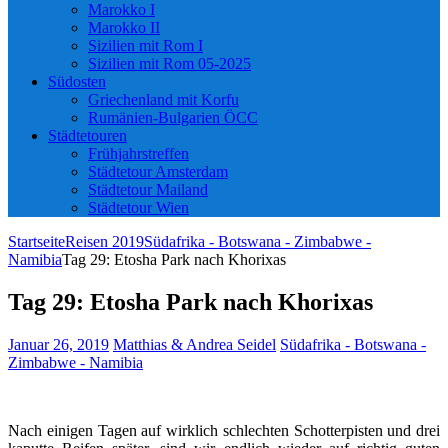
Marokko I
Marokko II
Sizilien mit Rom I
Sizilien mit Rom 05-2025
Südosten
Griechenland mit Korfu
Rumänien-Bulgarien ÖCC
Städtetouren
Frühjahrstreffen
Städtetour Amsterdam
Städtetour Mailand
Städtetour Wien
Startseite
Reisen 2019
Südafrika - Botswana - Zimbabwe -
Namibia
Tag 29: Etosha Park nach Khorixas
Tag 29: Etosha Park nach Khorixas
Januar 26, 2019
Matthias & Andrea Seidel
Südafrika - Botswana -
Zimbabwe - Namibia
Nach einigen Tagen auf wirklich schlechten Schotterpisten und drei