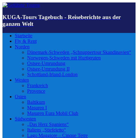
KUGA-Tours Tagebuch - Reiseberichte aus der
ganzen Welt
Startseite
Fly & Rent
Norden
Dänemark-Schweden „Schnuppertour Skandinavien“
Norwegen-Schweden mit Hurtigruten
Ostsee-Umrundung
Ostsee-Umrundung II
Schottland-Irland-London
Westen
Frankreich
Provence
Osten
Baltikum
Masuren I
Masuren Eura Mobil Club
Südwesten
„Das Herz Spaniens“
Italiens „Stiefeletto“
Lago Maggiore – Cinque Terre