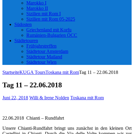
Marokko I
Marokko II
Sizilien mit Rom I
Sizilien mit Rom 05-2025
Südosten
Griechenland mit Korfu
Rumänien-Bulgarien ÖCC
Städtetouren
Frühjahrstreffen
Städtetour Amsterdam
Städtetour Mailand
Städtetour Wien
Startseite
KUGA Tours
Toskana mit Rom
Tag 11 – 22.06.2018
Tag 11 – 22.06.2018
Juni 22, 2018
Willi & Irene Nolden
Toskana mit Rom
22.06.2018 Chianti – Rundfahrt
Unsere Chianti-Rundfahrt bringt uns zunächst in den kleinen Ort
Castellini in Chianti. Durch die Via delle Volte kommen wir zur