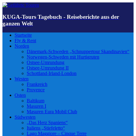
KUGA-Tours Tagebuch - Reiseberichte aus der
ganzen Welt
Startseite
Fly & Rent
Norden
Dänemark-Schweden „Schnuppertour Skandinavien“
Norwegen-Schweden mit Hurtigruten
Ostsee-Umrundung
Ostsee-Umrundung II
Schottland-Irland-London
Westen
Frankreich
Provence
Osten
Baltikum
Masuren I
Masuren Eura Mobil Club
Südwesten
„Das Herz Spaniens“
Italiens „Stiefeletto“
Lago Maggiore – Cinque Terre