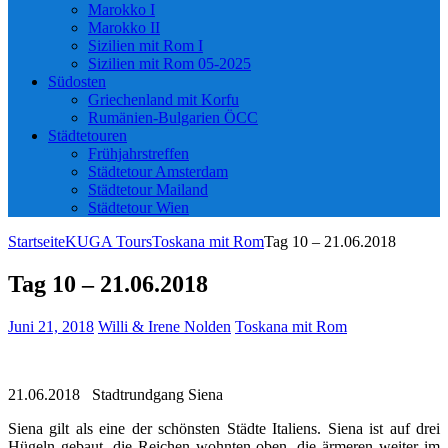
Marokko I
Marokko II
Sizilien mit Rom I
Sizilien mit Rom 05-2025
Südosten
Griechenland mit Korfu
Rumänien-Bulgarien ÖCC
Städtetouren
Frühjahrstreffen
Städtetour Amsterdam
Städtetour Mailand
Städtetour Wien
Startseite
KUGA Tours
Toskana mit Rom
Tag 10 – 21.06.2018
Tag 10 – 21.06.2018
Juni 21, 2018
Willi & Irene Nolden
Toskana mit Rom
21.06.2018 Stadtrundgang Siena
Siena gilt als eine der schönsten Städte Italiens. Siena ist auf drei
Hügeln gebaut, die Reichen wohnten oben, die ärmeren weiter im