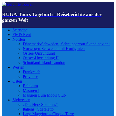
KUGA-Tours Tagebuch - Reiseberichte aus der
ganzen Welt
Startseite
Fly & Rent
Norden
Dänemark-Schweden „Schnuppertour Skandinavien“
Norwegen-Schweden mit Hurtigruten
Ostsee-Umrundung
Ostsee-Umrundung II
Schottland-Irland-London
Westen
Frankreich
Provence
Osten
Baltikum
Masuren I
Masuren Eura Mobil Club
Südwesten
„Das Herz Spaniens“
Italiens „Stiefeletto“
Lago Maggiore – Cinque Terre