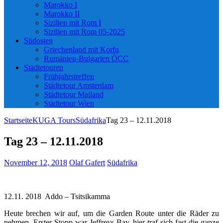
Marokko I
Marokko II
Sizilien mit Rom I
Sizilien mit Rom 05-2025
Südosten
Griechenland mit Korfu
Rumänien-Bulgarien ÖCC
Städtetouren
Frühjahrstreffen
Städtetour Amsterdam
Städtetour Mailand
Städtetour Wien
Startseite
KUGA Tours
Südafrika
Tag 23 – 12.11.2018
Tag 23 – 12.11.2018
November 12, 2018
Olaf Gafert
Südafrika
12.11. 2018 Addo – Tsitsikamma
Heute brechen wir auf, um die Garden Route unter die Räder zu
nehmen. Erster Stopp war Jeffreys Bay, hier traf sich fast die ganze