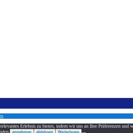
es
relevantes Erlebnis zu bieten, indem wir uns an Ihre Präferenzen und
nden.
annehmen
ablehnen
Weiterlesen