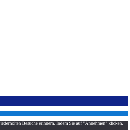
 wiederholten Besuche erinnern. Indem Sie auf "Annehmen" klicken,