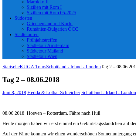
Marokko II
Sizilien mit Rom I
Sizilien mit Rom 05-2025
Südosten
Griechenland mit Korfu
Rumänien-Bulgarien ÖCC
Städtetouren
Frühjahrstreffen
Städtetour Amsterdam
Städtetour Mailand
Städtetour Wien
Startseite
KUGA Tours
Schottland - Irland - London
Tag 2 – 08.06.20
Tag 2 – 08.06.2018
Juni 8, 2018
Hedda & Lothar Schleicher
Schottland - Irland - London
08.06.2018 Hoeven – Rotterdam, Fähre nach Hull
Heute morgen haben wir erst einmal ein Geburtstagsständchen auf dem
Auf der Fähre konnten wir einen wunderschönen Sonnenuntergang er