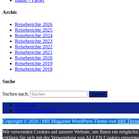
Island – Färöer
Archiv
Reiseberichte 2026
Reiseberichte 2025
Reiseberichte 2024
Reiseberichte 2023
Reiseberichte 2022
Reiseberichte 2021
Reiseberichte 2020
Reiseberichte 2019
Reiseberichte 2018
Suche
Suchen nach:
Impressum
Datenschutzerklärung
Copyright © 2026 | MH Magazine WordPress Theme von
MH Them
Wir verwenden Cookies auf unserer Website, um Ihnen ein möglichst 
erklären Sie sich mit der Verwendung von ALLEN Cookies einversta