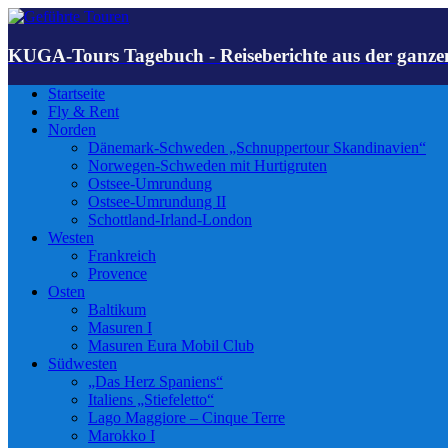
KUGA-Tours Tagebuch - Reiseberichte aus der ganze
Startseite
Fly & Rent
Norden
Dänemark-Schweden „Schnuppertour Skandinavien“
Norwegen-Schweden mit Hurtigruten
Ostsee-Umrundung
Ostsee-Umrundung II
Schottland-Irland-London
Westen
Frankreich
Provence
Osten
Baltikum
Masuren I
Masuren Eura Mobil Club
Südwesten
„Das Herz Spaniens“
Italiens „Stiefeletto“
Lago Maggiore – Cinque Terre
Marokko I