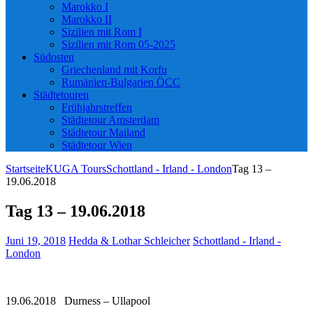
Marokko I
Marokko II
Sizilien mit Rom I
Sizilien mit Rom 05-2025
Südosten
Griechenland mit Korfu
Rumänien-Bulgarien ÖCC
Städtetouren
Frühjahrstreffen
Städtetour Amsterdam
Städtetour Mailand
Städtetour Wien
Startseite
KUGA Tours
Schottland - Irland - London
Tag 13 –
19.06.2018
Tag 13 – 19.06.2018
Juni 19, 2018
Hedda & Lothar Schleicher
Schottland - Irland -
London
19.06.2018 Durness – Ullapool