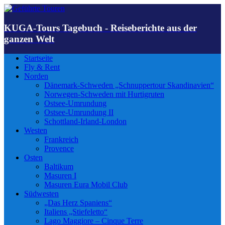
KUGA-Tours Tagebuch - Reiseberichte aus der
ganzen Welt
Startseite
Fly & Rent
Norden
Dänemark-Schweden „Schnuppertour Skandinavien“
Norwegen-Schweden mit Hurtigruten
Ostsee-Umrundung
Ostsee-Umrundung II
Schottland-Irland-London
Westen
Frankreich
Provence
Osten
Baltikum
Masuren I
Masuren Eura Mobil Club
Südwesten
„Das Herz Spaniens“
Italiens „Stiefeletto“
Lago Maggiore – Cinque Terre