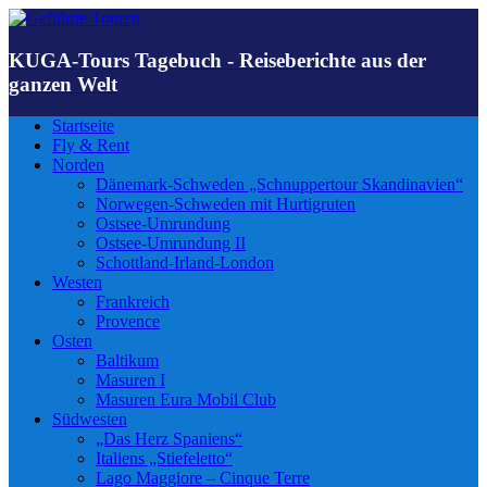
KUGA-Tours Tagebuch - Reiseberichte aus der
ganzen Welt
Startseite
Fly & Rent
Norden
Dänemark-Schweden „Schnuppertour Skandinavien“
Norwegen-Schweden mit Hurtigruten
Ostsee-Umrundung
Ostsee-Umrundung II
Schottland-Irland-London
Westen
Frankreich
Provence
Osten
Baltikum
Masuren I
Masuren Eura Mobil Club
Südwesten
„Das Herz Spaniens“
Italiens „Stiefeletto“
Lago Maggiore – Cinque Terre