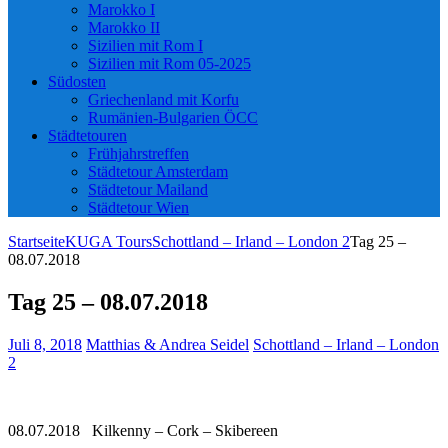
Marokko I
Marokko II
Sizilien mit Rom I
Sizilien mit Rom 05-2025
Südosten
Griechenland mit Korfu
Rumänien-Bulgarien ÖCC
Städtetouren
Frühjahrstreffen
Städtetour Amsterdam
Städtetour Mailand
Städtetour Wien
Startseite
KUGA Tours
Schottland – Irland – London 2
Tag 25 –
08.07.2018
Tag 25 – 08.07.2018
Juli 8, 2018
Matthias & Andrea Seidel
Schottland – Irland – London
2
08.07.2018 Kilkenny – Cork – Skibereen