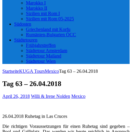
Marokko I
Marokko II
Sizilien mit Rom I
Sizilien mit Rom 05-2025
Südosten
Griechenland mit Korfu
Rumänien-Bulgarien ÖCC
Städtetouren
Frühjahrstreffen
Städtetour Amsterdam
Städtetour Mailand
Städtetour Wien
Startseite
KUGA Tours
Mexico
Tag 63 – 26.04.2018
Tag 63 – 26.04.2018
April 26, 2018
Willi & Irene Nolden
Mexico
26.04.2018 Ruhetag in Las Cruces
Die richtigen Voraussetzungen für einen Ruhetag sind gegeben –
Pool und Grillplatz. Das werden wir heute reichlich in Anspruch