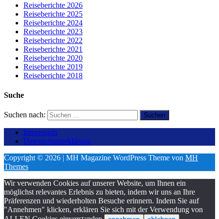
Reiseberichte 2026
Reiseberichte 2025
Reiseberichte 2024
Reiseberichte 2023
Reiseberichte 2022
Reiseberichte 2021
Reiseberichte 2020
Reiseberichte 2019
Reiseberichte 2018
Suche
Suchen nach:
Impressum
Datenschutzerklärung
Copyright © 2026 | MH Magazine WordPress Theme von
MH
Themes
Wir verwenden Cookies auf unserer Website, um Ihnen ein
möglichst relevantes Erlebnis zu bieten, indem wir uns an Ihre
Präferenzen und wiederholten Besuche erinnern. Indem Sie auf
"Annehmen" klicken, erklären Sie sich mit der Verwendung von
ALLEN Cookies einverstanden.