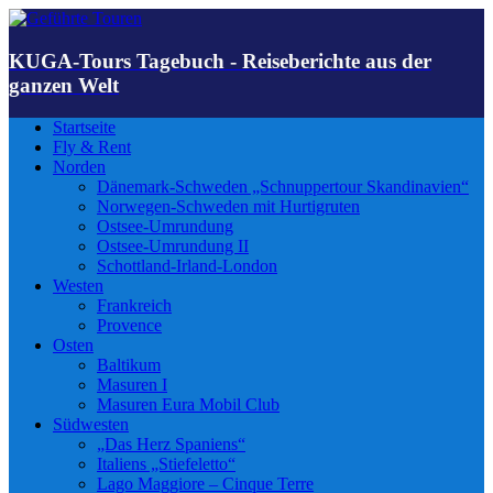
KUGA-Tours Tagebuch - Reiseberichte aus der
ganzen Welt
Startseite
Fly & Rent
Norden
Dänemark-Schweden „Schnuppertour Skandinavien“
Norwegen-Schweden mit Hurtigruten
Ostsee-Umrundung
Ostsee-Umrundung II
Schottland-Irland-London
Westen
Frankreich
Provence
Osten
Baltikum
Masuren I
Masuren Eura Mobil Club
Südwesten
„Das Herz Spaniens“
Italiens „Stiefeletto“
Lago Maggiore – Cinque Terre