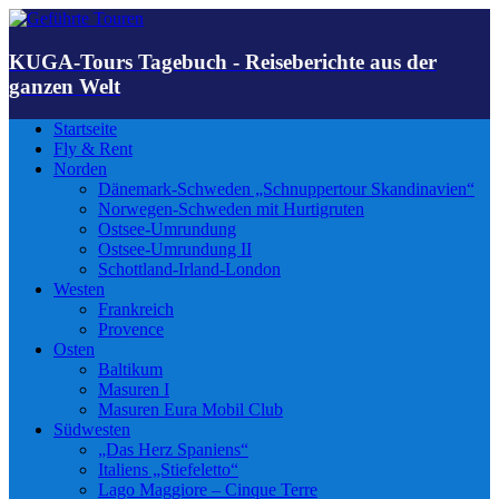
KUGA-Tours Tagebuch - Reiseberichte aus der
ganzen Welt
Startseite
Fly & Rent
Norden
Dänemark-Schweden „Schnuppertour Skandinavien“
Norwegen-Schweden mit Hurtigruten
Ostsee-Umrundung
Ostsee-Umrundung II
Schottland-Irland-London
Westen
Frankreich
Provence
Osten
Baltikum
Masuren I
Masuren Eura Mobil Club
Südwesten
„Das Herz Spaniens“
Italiens „Stiefeletto“
Lago Maggiore – Cinque Terre