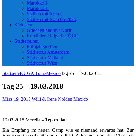
Marokko I
Marokko II
Sizilien mit Rom I
Sizilien mit Rom 05-2025
Südosten
Griechenland mit Korfu
Rumänien-Bulgarien ÖCC
Städtetouren
Frühjahrstreffen
Städtetour Amsterdam
Städtetour Mailand
Städtetour Wien
Startseite
KUGA Tours
Mexico
Tag 25 – 19.03.2018
Tag 25 – 19.03.2018
März 19, 2018
Willi & Irene Nolden
Mexico
19.03.2018 Morelia – Tepozotlan
Ein Empfang im neuen Camp wie es niemand erwartet hat. Zur
Begrüßung empfängt uns ein KUGA-Banner und der Chef mit