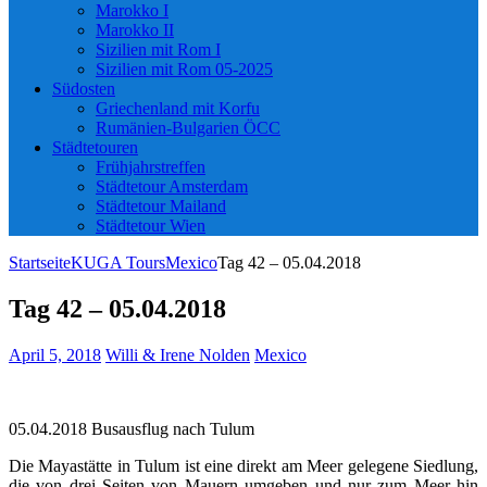
Marokko I
Marokko II
Sizilien mit Rom I
Sizilien mit Rom 05-2025
Südosten
Griechenland mit Korfu
Rumänien-Bulgarien ÖCC
Städtetouren
Frühjahrstreffen
Städtetour Amsterdam
Städtetour Mailand
Städtetour Wien
Startseite
KUGA Tours
Mexico
Tag 42 – 05.04.2018
Tag 42 – 05.04.2018
April 5, 2018
Willi & Irene Nolden
Mexico
05.04.2018 Busausflug nach Tulum
Die Mayastätte in Tulum ist eine direkt am Meer gelegene Siedlung,
die von drei Seiten von Mauern umgeben und nur zum Meer hin