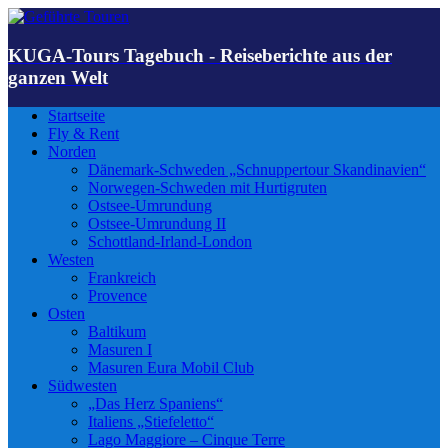
KUGA-Tours Tagebuch - Reiseberichte aus der
ganzen Welt
Startseite
Fly & Rent
Norden
Dänemark-Schweden „Schnuppertour Skandinavien“
Norwegen-Schweden mit Hurtigruten
Ostsee-Umrundung
Ostsee-Umrundung II
Schottland-Irland-London
Westen
Frankreich
Provence
Osten
Baltikum
Masuren I
Masuren Eura Mobil Club
Südwesten
„Das Herz Spaniens“
Italiens „Stiefeletto“
Lago Maggiore – Cinque Terre