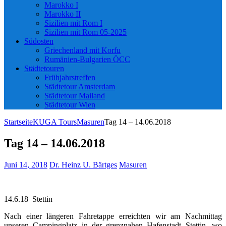
Marokko I
Marokko II
Sizilien mit Rom I
Sizilien mit Rom 05-2025
Südosten
Griechenland mit Korfu
Rumänien-Bulgarien ÖCC
Städtetouren
Frühjahrstreffen
Städtetour Amsterdam
Städtetour Mailand
Städtetour Wien
Startseite
KUGA Tours
Masuren
Tag 14 – 14.06.2018
Tag 14 – 14.06.2018
Juni 14, 2018
Dr. Heinz U. Bärtges
Masuren
14.6.18 Stettin
Nach einer längeren Fahretappe erreichten wir am Nachmittag
unseren Campingplatz in der grenznahen Hafenstadt Stettin, wo