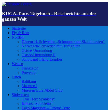
KUGA-Tours Tagebuch - Reiseberichte aus der
ganzen Welt
Startseite
Fly & Rent
Norden
Dänemark-Schweden „Schnuppertour Skandinavien“
Norwegen-Schweden mit Hurtigruten
Ostsee-Umrundung
Ostsee-Umrundung II
Schottland-Irland-London
Westen
Frankreich
Provence
Osten
Baltikum
Masuren I
Masuren Eura Mobil Club
Südwesten
„Das Herz Spaniens“
Italiens „Stiefeletto“
Lago Maggiore – Cinque Terre