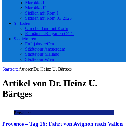
Marokko I
Marokko II
Sizilien mit Rom I
Sizilien mit Rom 05-2025
Südosten
Griechenland mit Korfu
Rumänien-Bulgarien ÖCC
Städtetouren
Frühjahrstreffen
Städtetour Amsterdam
Städtetour Mailand
Städtetour Wien
Startseite
Autoren
Dr. Heinz U. Bärtges
Artikel von
Dr. Heinz U.
Bärtges
Provence
Provence – Tag 16: Fahrt von Avignon nach Vallon