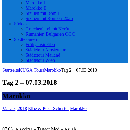
Marokko I
Marokko II
Sizilien mit Rom I
Sizilien mit Rom 05-2025
Südosten
Griechenland mit Korfu
Rumänien-Bulgarien ÖCC
Städtetouren
Frühjahrstreffen
Städtetour Amsterdam
Städtetour Mailand
Städtetour Wien
Startseite
KUGA Tours
Marokko
Tag 2 – 07.03.2018
Tag 2 – 07.03.2018
Marokko
März 7, 2018
Elfie & Peter Schuster
Marokko
Algeciras – Tanger Med – Asilah
07.03.