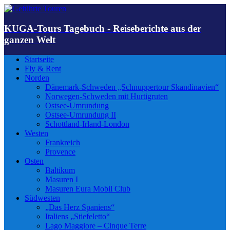
KUGA-Tours Tagebuch - Reiseberichte aus der
ganzen Welt
Startseite
Fly & Rent
Norden
Dänemark-Schweden „Schnuppertour Skandinavien“
Norwegen-Schweden mit Hurtigruten
Ostsee-Umrundung
Ostsee-Umrundung II
Schottland-Irland-London
Westen
Frankreich
Provence
Osten
Baltikum
Masuren I
Masuren Eura Mobil Club
Südwesten
„Das Herz Spaniens“
Italiens „Stiefeletto“
Lago Maggiore – Cinque Terre