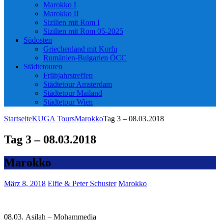
Marokko I
Marokko II
Sizilien mit Rom I
Sizilien mit Rom 05-2025
Südosten
Griechenland mit Korfu
Rumänien-Bulgarien ÖCC
Städtetouren
Frühjahrstreffen
Städtetour Amsterdam
Städtetour Mailand
Städtetour Wien
Startseite
KUGA Tours
Marokko
Tag 3 – 08.03.2018
Tag 3 – 08.03.2018
Marokko
März 8, 2018
Elfie & Peter Schuster
Marokko
08.03. Asilah – Mohammedia