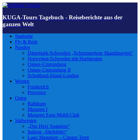
KUGA-Tours Tagebuch - Reiseberichte aus der
ganzen Welt
Startseite
Fly & Rent
Norden
Dänemark-Schweden „Schnuppertour Skandinavien“
Norwegen-Schweden mit Hurtigruten
Ostsee-Umrundung
Ostsee-Umrundung II
Schottland-Irland-London
Westen
Frankreich
Provence
Osten
Baltikum
Masuren I
Masuren Eura Mobil Club
Südwesten
„Das Herz Spaniens“
Italiens „Stiefeletto“
Lago Maggiore – Cinque Terre