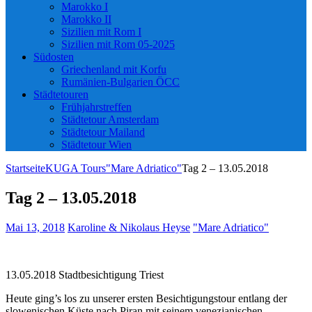
Marokko I
Marokko II
Sizilien mit Rom I
Sizilien mit Rom 05-2025
Südosten
Griechenland mit Korfu
Rumänien-Bulgarien ÖCC
Städtetouren
Frühjahrstreffen
Städtetour Amsterdam
Städtetour Mailand
Städtetour Wien
Startseite
KUGA Tours
"Mare Adriatico"
Tag 2 – 13.05.2018
Tag 2 – 13.05.2018
Mai 13, 2018
Karoline & Nikolaus Heyse
"Mare Adriatico"
13.05.2018 Stadtbesichtigung Triest
Heute ging’s los zu unserer ersten Besichtigungstour entlang der
slowenischen Küste nach Piran mit seinem venezianischen