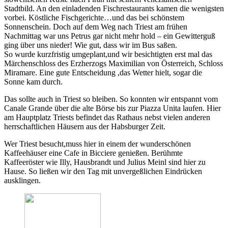
Stadtbild. An den einladenden Fischrestaurants kamen die wenigsten
vorbei. Köstliche Fischgerichte…und das bei schönstem
Sonnenschein. Doch auf dem Weg nach Triest am frühen
Nachmittag war uns Petrus gar nicht mehr hold – ein Gewitterguß
ging über uns nieder! Wie gut, dass wir im Bus saßen.
So wurde kurzfristig umgeplant,und wir besichtigten erst mal das
Märchenschloss des Erzherzogs Maximilian von Österreich, Schloss
Miramare. Eine gute Entscheidung ,das Wetter hielt, sogar die
Sonne kam durch.
Das sollte auch in Triest so bleiben. So konnten wir entspannt vom
Canale Grande über die alte Börse bis zur Piazza Unita laufen. Hier
am Hauptplatz Triests befindet das Rathaus nebst vielen anderen
herrschaftlichen Häusern aus der Habsburger Zeit.
Wer Triest besucht,muss hier in einem der wunderschönen
Kaffeehäuser eine Cafe in Bicciere genießen. Berühmte
Kaffeeröster wie Illy, Hausbrandt und Julius Meinl sind hier zu
Hause. So ließen wir den Tag mit unvergeßlichen Eindrücken
ausklingen.