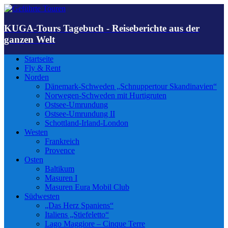
KUGA-Tours Tagebuch - Reiseberichte aus der
ganzen Welt
Startseite
Fly & Rent
Norden
Dänemark-Schweden „Schnuppertour Skandinavien“
Norwegen-Schweden mit Hurtigruten
Ostsee-Umrundung
Ostsee-Umrundung II
Schottland-Irland-London
Westen
Frankreich
Provence
Osten
Baltikum
Masuren I
Masuren Eura Mobil Club
Südwesten
„Das Herz Spaniens“
Italiens „Stiefeletto“
Lago Maggiore – Cinque Terre